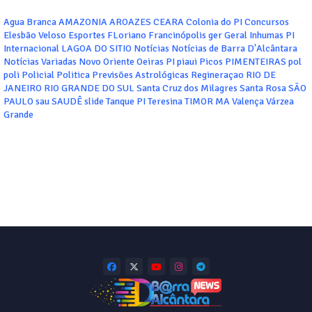
Agua Branca
AMAZONIA
AROAZES
CEARA
Colonia do PI
Concursos
Elesbão Veloso
Esportes
FLoriano
Francinópolis
ger
Geral
Inhumas PI
Internacional
LAGOA DO SITIO
Notícias
Notícias de Barra D'Alcântara
Notícias Variadas
Novo Oriente
Oeiras
PI
piaui
Picos
PIMENTEIRAS
pol
poli
Policial
Politica
Previsões Astrológicas
Regineraçao
RIO DE
JANEIRO
RIO GRANDE DO SUL
Santa Cruz dos Milagres
Santa Rosa
SÃO
PAULO
sau
SAUDÊ
slide
Tanque PI
Teresina
TIMOR MA
Valença
Várzea
Grande