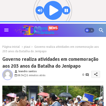
Página inicial
piaui
Governo realiza atividades em comemoração aos
203 anos da Batalha do Jenipapo
Governo realiza atividades em comemoração
aos 203 anos da Batalha do Jenipapo
person
leandro santos
share
0
08:34
1 minutos atrás