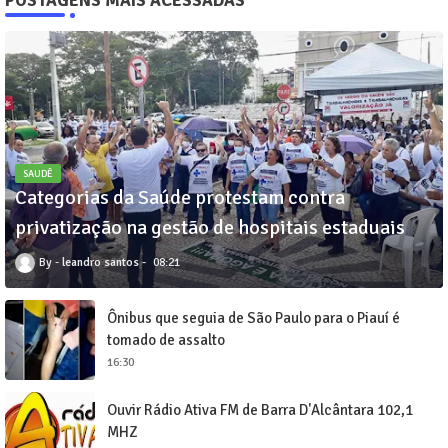
POSTAGENS MAIS ACESSADAS
SAUDÊ
Categorias da Saúde protestam contra
privatização na gestão de hospitais estaduais
leandro santos
08:21
Ônibus que seguia de São Paulo para o Piauí é
tomado de assalto
16:30
Ouvir Rádio Ativa FM de Barra D'Alcântara 102,1
MHZ