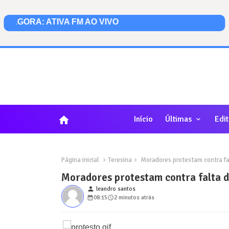
home
Início
Últimas
Edit
Página inicial
Teresina
Moradores protestam contra fal
Moradores protestam contra falta de
person
leandro santos
08:15
2 minutos atrás