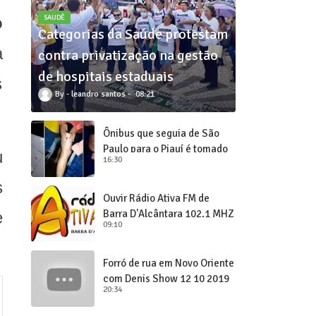
o
SAUDÊ
Categorias da Saúde protestam
a
contra privatização na gestão
de hospitais estaduais
s
leandro santos
08:21
Ônibus que seguia de São
Paulo para o Piauí é tomado
u
16:30
de assalto
s
Ouvir Rádio Ativa FM de
Barra D'Alcântara 102,1 MHZ
e
09:10
Forró de rua em Novo Oriente
com Denis Show 12 10 2019
20:34