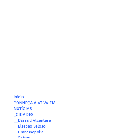
Início
CONHEÇA A ATIVA FM
NOTÍCIAS
_CIDADES
__Barra d Alcantara
__Elesbão Veloso
__Francinopolis
__Oeiras