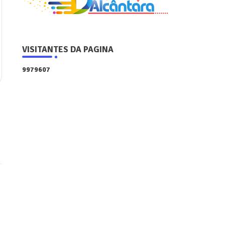
VISITANTES DA PAGINA
9
9
7
9
6
0
7