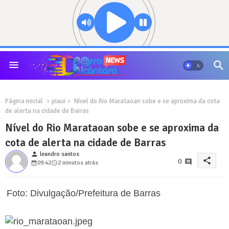
Página inicial
piaui
Nível do Rio Marataoan sobe e se aproxima da cota
de alerta na cidade de Barras
Nível do Rio Marataoan sobe e se aproxima da
cota de alerta na cidade de Barras
person
leandro santos
share
0
09:42
2 minutos atrás
Foto: Divulgação/Prefeitura de Barras