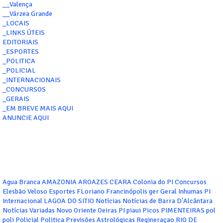
__Valença
__Várzea Grande
_LOCAIS
_LINKS ÚTEIS
EDITORIAIS
_ESPORTES
_POLITICA
_POLICIAL
_INTERNACIONAIS
_CONCURSOS
_GERAIS
_EM BREVE MAIS AQUI
ANUNCIE AQUI
Agua Branca
AMAZONIA
AROAZES
CEARA
Colonia do PI
Concursos
Elesbão Veloso
Esportes
FLoriano
Francinópolis
ger
Geral
Inhumas PI
Internacional
LAGOA DO SITIO
Notícias
Notícias de Barra D'Alcântara
Notícias Variadas
Novo Oriente
Oeiras
PI
piaui
Picos
PIMENTEIRAS
pol
poli
Policial
Politica
Previsões Astrológicas
Regineraçao
RIO DE