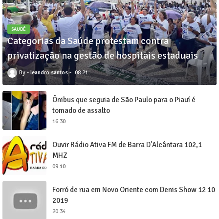
SAUDÊ
Categorias da Saúde protestam contra
privatização na gestão de hospitais estaduais
leandro santos
08:21
Ônibus que seguia de São Paulo para o Piauí é
tomado de assalto
16:30
Ouvir Rádio Ativa FM de Barra D'Alcântara 102,1
MHZ
09:10
Forró de rua em Novo Oriente com Denis Show 12 10
2019
20:34