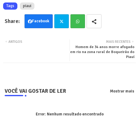
Tags
piaui
Facebook
Twit
Wha
ANTIGOS
MAIS RECENTES
Homem de 34 anos morre afogado
ter
tsa
em rio na zona rural de Boqueirão do
Piauí
pp
VOCÊ VAI GOSTAR DE LER
Mostrar mais
Error:
Nenhum resultado encontrado