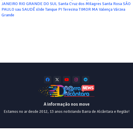
JANEIRO
RIO GRANDE DO SUL
Santa Cruz dos Milagres
Santa Rosa
SÃO
PAULO
sau
SAUDÊ
slide
Tanque PI
Teresina
TIMOR MA
Valença
Várzea
Grande
A informação nos move
Estamos no ar desde 2012, 13 anos noticiando Barra de Alcântara e Região!