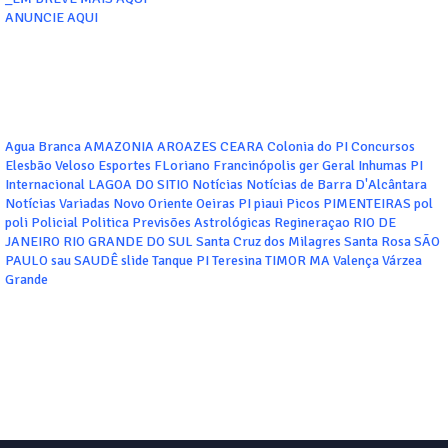
ANUNCIE AQUI
Agua Branca
AMAZONIA
AROAZES
CEARA
Colonia do PI
Concursos
Elesbão Veloso
Esportes
FLoriano
Francinópolis
ger
Geral
Inhumas PI
Internacional
LAGOA DO SITIO
Notícias
Notícias de Barra D'Alcântara
Notícias Variadas
Novo Oriente
Oeiras
PI
piaui
Picos
PIMENTEIRAS
pol
poli
Policial
Politica
Previsões Astrológicas
Regineraçao
RIO DE
JANEIRO
RIO GRANDE DO SUL
Santa Cruz dos Milagres
Santa Rosa
SÃO
PAULO
sau
SAUDÊ
slide
Tanque PI
Teresina
TIMOR MA
Valença
Várzea
Grande