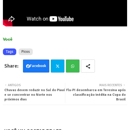
Você
Tags
Picos
Facebook
Twit
Wha
ANTIGOS
MAIS RECENTES
Chuvas devem reduzir no Sul do Piauí
Flu-PI desembarca em Teresina após
ter
tsa
e se concentrar no Norte nos
classificação inédita na Copa do
próximos dias
Brasil
pp