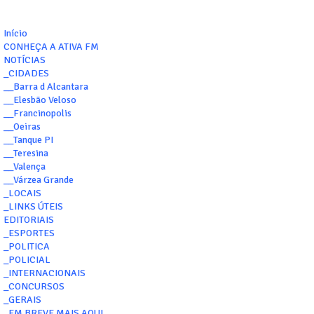
Início
CONHEÇA A ATIVA FM
NOTÍCIAS
_CIDADES
__Barra d Alcantara
__Elesbão Veloso
__Francinopolis
__Oeiras
__Tanque PI
__Teresina
__Valença
__Várzea Grande
_LOCAIS
_LINKS ÚTEIS
EDITORIAIS
_ESPORTES
_POLITICA
_POLICIAL
_INTERNACIONAIS
_CONCURSOS
_GERAIS
_EM BREVE MAIS AQUI