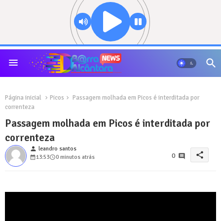
Página inicial
Picos
Passagem molhada em Picos é interditada por
correnteza
Passagem molhada em Picos é interditada por
correnteza
person
leandro santos
share
0
13:53
0 minutos atrás