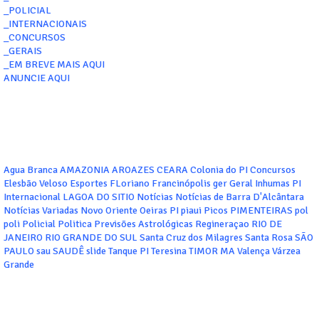
_POLICIAL
_INTERNACIONAIS
_CONCURSOS
_GERAIS
_EM BREVE MAIS AQUI
ANUNCIE AQUI
Agua Branca
AMAZONIA
AROAZES
CEARA
Colonia do PI
Concursos
Elesbão Veloso
Esportes
FLoriano
Francinópolis
ger
Geral
Inhumas PI
Internacional
LAGOA DO SITIO
Notícias
Notícias de Barra D'Alcântara
Notícias Variadas
Novo Oriente
Oeiras
PI
piaui
Picos
PIMENTEIRAS
pol
poli
Policial
Politica
Previsões Astrológicas
Regineraçao
RIO DE
JANEIRO
RIO GRANDE DO SUL
Santa Cruz dos Milagres
Santa Rosa
SÃO
PAULO
sau
SAUDÊ
slide
Tanque PI
Teresina
TIMOR MA
Valença
Várzea
Grande