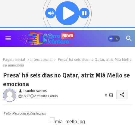
Página inicial
Internacional
Presa' há seis dias no Qatar, atriz Miá Mello
se emociona
Presa' há seis dias no Qatar, atriz Miá Mello se
emociona
person
leandro santos
share
0
13:42
2 minutos atrás
Foto: Reprodução/Instagram