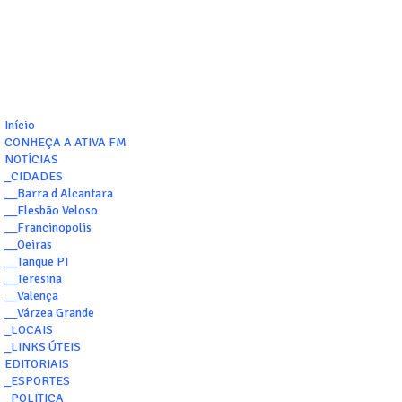
Início
CONHEÇA A ATIVA FM
NOTÍCIAS
_CIDADES
__Barra d Alcantara
__Elesbão Veloso
__Francinopolis
__Oeiras
__Tanque PI
__Teresina
__Valença
__Várzea Grande
_LOCAIS
_LINKS ÚTEIS
EDITORIAIS
_ESPORTES
_POLITICA