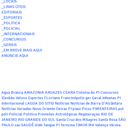
_LOCAIS
_LINKS ÚTEIS
EDITORIAIS
_ESPORTES
_POLITICA
_POLICIAL
_INTERNACIONAIS
_CONCURSOS
_GERAIS
_EM BREVE MAIS AQUI
ANUNCIE AQUI
Agua Branca
AMAZONIA
AROAZES
CEARA
Colonia do PI
Concursos
Elesbão Veloso
Esportes
FLoriano
Francinópolis
ger
Geral
Inhumas PI
Internacional
LAGOA DO SITIO
Notícias
Notícias de Barra D'Alcântara
Notícias Variadas
Novo Oriente
Oeiras
PI
piaui
Picos
PIMENTEIRAS
pol
poli
Policial
Politica
Previsões Astrológicas
Regineraçao
RIO DE
JANEIRO
RIO GRANDE DO SUL
Santa Cruz dos Milagres
Santa Rosa
SÃO
PAULO
sau
SAUDÊ
slide
Tanque PI
Teresina
TIMOR MA
Valença
Várzea