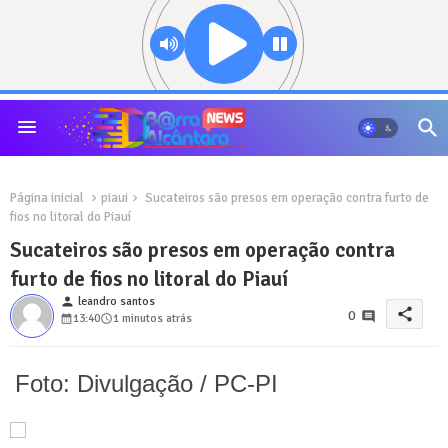
Página inicial
piaui
Sucateiros são presos em operação contra furto de
fios no litoral do Piauí
Sucateiros são presos em operação contra
furto de fios no litoral do Piauí
person
leandro santos
share
0
13:40
1 minutos atrás
Foto: Divulgação / PC-PI