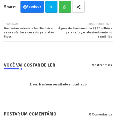
Facebook
Twit
Wha
ANTIGOS
MAIS RECENTES
Bombeiros orientam família deixar
Águas do Piauí anuncia R$ 70 milhões
ter
tsa
casa após desabamento parcial em
para reforçar abastecimento no
Picos
semiárido
pp
VOCÊ VAI GOSTAR DE LER
Mostrar mais
Error:
Nenhum resultado encontrado
POSTAR UM COMENTÁRIO
0 Comentários