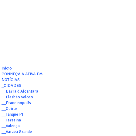
Início
CONHEÇA A ATIVA FM
NOTÍCIAS
_CIDADES
__Barra d Alcantara
__Elesbão Veloso
__Francinopolis
__Oeiras
__Tanque PI
__Teresina
__Valença
__Várzea Grande