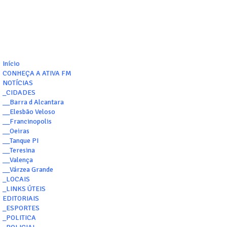
Início
CONHEÇA A ATIVA FM
NOTÍCIAS
_CIDADES
__Barra d Alcantara
__Elesbão Veloso
__Francinopolis
__Oeiras
__Tanque PI
__Teresina
__Valença
__Várzea Grande
_LOCAIS
_LINKS ÚTEIS
EDITORIAIS
_ESPORTES
_POLITICA