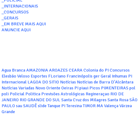
_POLICIAL
_INTERNACIONAIS
_CONCURSOS
_GERAIS
_EM BREVE MAIS AQUI
ANUNCIE AQUI
Agua Branca
AMAZONIA
AROAZES
CEARA
Colonia do PI
Concursos
Elesbão Veloso
Esportes
FLoriano
Francinópolis
ger
Geral
Inhumas PI
Internacional
LAGOA DO SITIO
Notícias
Notícias de Barra D'Alcântara
Notícias Variadas
Novo Oriente
Oeiras
PI
piaui
Picos
PIMENTEIRAS
pol
poli
Policial
Politica
Previsões Astrológicas
Regineraçao
RIO DE
JANEIRO
RIO GRANDE DO SUL
Santa Cruz dos Milagres
Santa Rosa
SÃO
PAULO
sau
SAUDÊ
slide
Tanque PI
Teresina
TIMOR MA
Valença
Várzea
Grande