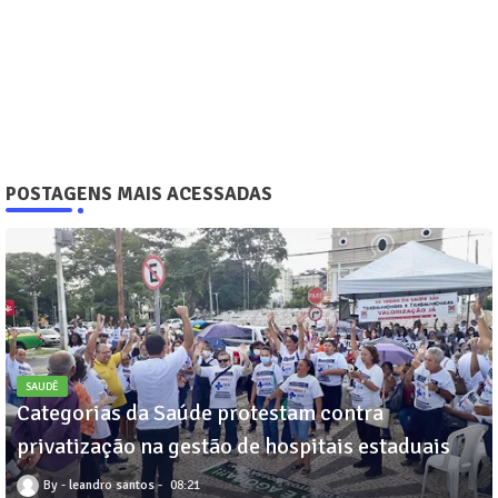
POSTAGENS MAIS ACESSADAS
SAUDÊ
Categorias da Saúde protestam contra
privatização na gestão de hospitais estaduais
leandro santos
08:21