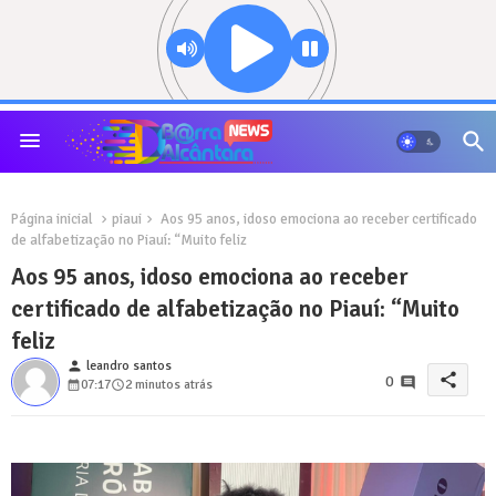
Página inicial
piaui
Aos 95 anos, idoso emociona ao receber certificado
de alfabetização no Piauí: “Muito feliz
Aos 95 anos, idoso emociona ao receber
certificado de alfabetização no Piauí: “Muito
feliz
person
leandro santos
share
0
07:17
2 minutos atrás