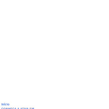
Início
CONHEÇA A ATIVA FM