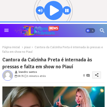
Página inicial
piaui
Cantora da Calcinha Preta é internada às pressas e
falta em show no Piauí
Cantora da Calcinha Preta é internada às
pressas e falta em show no Piauí
person
leandro santos
share
0
08:35
1 minutos atrás