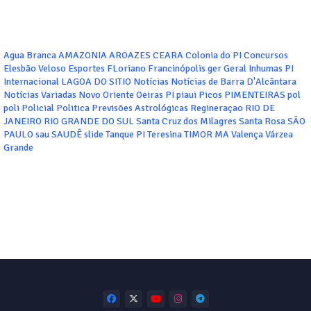
Agua Branca
AMAZONIA
AROAZES
CEARA
Colonia do PI
Concursos
Elesbão Veloso
Esportes
FLoriano
Francinópolis
ger
Geral
Inhumas PI
Internacional
LAGOA DO SITIO
Notícias
Notícias de Barra D'Alcântara
Notícias Variadas
Novo Oriente
Oeiras
PI
piaui
Picos
PIMENTEIRAS
pol
poli
Policial
Politica
Previsões Astrológicas
Regineraçao
RIO DE
JANEIRO
RIO GRANDE DO SUL
Santa Cruz dos Milagres
Santa Rosa
SÃO
PAULO
sau
SAUDÊ
slide
Tanque PI
Teresina
TIMOR MA
Valença
Várzea
Grande