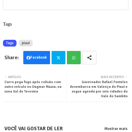
Tags
Tags
piaui
Facebook
Twit
Wha
ANTIGOS
MAIS RECENTES
Carro pega fogo após colisão com
Governador Rafael Fonteles
ter
tsa
outro veículo no Dagmar Mazza, na
desembarca em Valença do Piauí e
zona Sul de Teresina
segue agenda por seis cidades do
pp
Vale do Sambito
VOCÊ VAI GOSTAR DE LER
Mostrar mais