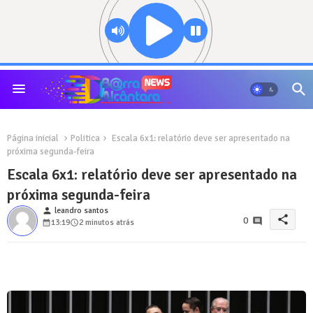
Página inicial
Politica
Escala 6x1: relatório deve ser apresentado na
próxima segunda-feira
Escala 6x1: relatório deve ser apresentado na
próxima segunda-feira
person
leandro santos
share
0
13:19
2 minutos atrás