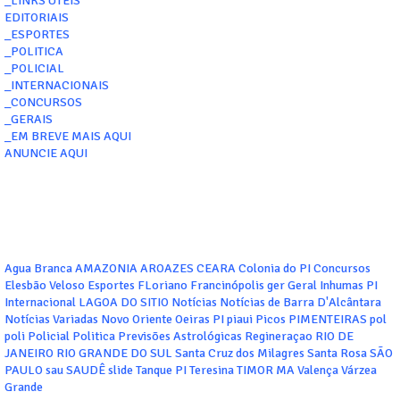
_LINKS ÚTEIS
EDITORIAIS
_ESPORTES
_POLITICA
_POLICIAL
_INTERNACIONAIS
_CONCURSOS
_GERAIS
_EM BREVE MAIS AQUI
ANUNCIE AQUI
Agua Branca
AMAZONIA
AROAZES
CEARA
Colonia do PI
Concursos
Elesbão Veloso
Esportes
FLoriano
Francinópolis
ger
Geral
Inhumas PI
Internacional
LAGOA DO SITIO
Notícias
Notícias de Barra D'Alcântara
Notícias Variadas
Novo Oriente
Oeiras
PI
piaui
Picos
PIMENTEIRAS
pol
poli
Policial
Politica
Previsões Astrológicas
Regineraçao
RIO DE
JANEIRO
RIO GRANDE DO SUL
Santa Cruz dos Milagres
Santa Rosa
SÃO
PAULO
sau
SAUDÊ
slide
Tanque PI
Teresina
TIMOR MA
Valença
Várzea
Grande