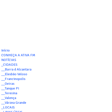
Início
CONHEÇA A ATIVA FM
NOTÍCIAS
_CIDADES
__Barra d Alcantara
__Elesbão Veloso
__Francinopolis
__Oeiras
__Tanque PI
__Teresina
__Valença
__Várzea Grande
_LOCAIS