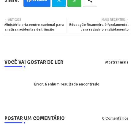
Twit
Wha
ANTIGOS
MAIS RECENTES
Ministério cria centro nacional para
Educação financeira é fundamental
ter
tsa
analisar acidentes de trânsito
para reduzir o endividamento
pp
VOCÊ VAI GOSTAR DE LER
Mostrar mais
Error:
Nenhum resultado encontrado
POSTAR UM COMENTÁRIO
0 Comentários