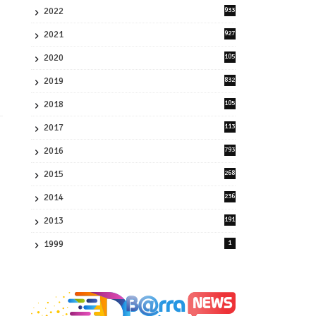
2022
933
2
2021
927
0
2020
105
58
2019
832
1
2018
105
21
2017
113
45
2016
793
8
2015
268
4
2014
236
4
2013
191
2
1999
1