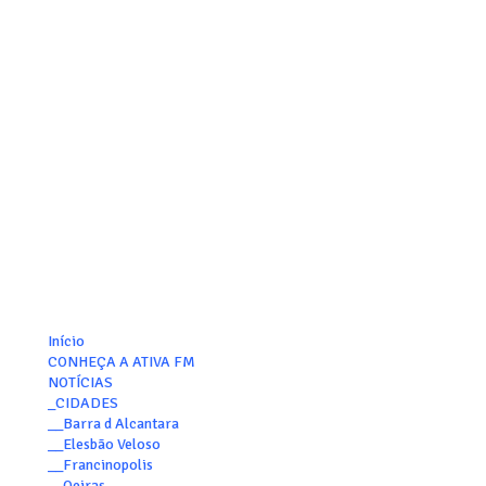
Início
CONHEÇA A ATIVA FM
NOTÍCIAS
_CIDADES
__Barra d Alcantara
__Elesbão Veloso
__Francinopolis
__Oeiras