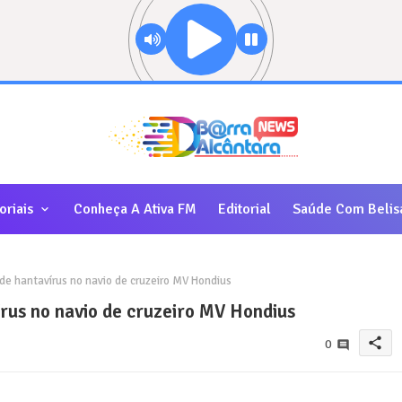
oriais
Conheça A Ativa FM
Editorial
Saúde Com Belis
e hantavírus no navio de cruzeiro MV Hondius
rus no navio de cruzeiro MV Hondius
share
0