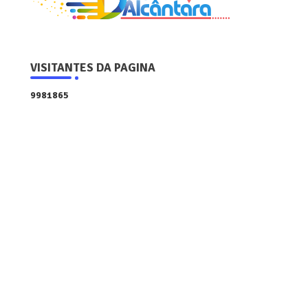
VISITANTES DA PAGINA
9
9
8
1
8
6
5