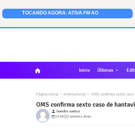
home
Início
Últimas
Edit
Página inicial
Internacional
OMS confirma sexto caso d
OMS confirma sexto caso de hantaví
person
leandro santos
13:26
1 minutos atrás