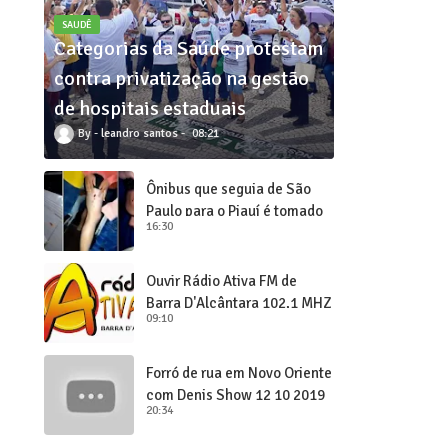
SAUDÊ
Categorias da Saúde protestam
contra privatização na gestão
de hospitais estaduais
leandro santos
08:21
Ônibus que seguia de São
Paulo para o Piauí é tomado
16:30
de assalto
Ouvir Rádio Ativa FM de
Barra D'Alcântara 102,1 MHZ
09:10
Forró de rua em Novo Oriente
com Denis Show 12 10 2019
20:34