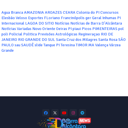
Agua Branca
AMAZONIA
AROAZES
CEARA
Colonia do PI
Concursos
Elesbão Veloso
Esportes
FLoriano
Francinópolis
ger
Geral
Inhumas PI
Internacional
LAGOA DO SITIO
Notícias
Notícias de Barra D'Alcântara
Notícias Variadas
Novo Oriente
Oeiras
PI
piaui
Picos
PIMENTEIRAS
pol
poli
Policial
Politica
Previsões Astrológicas
Regineraçao
RIO DE
JANEIRO
RIO GRANDE DO SUL
Santa Cruz dos Milagres
Santa Rosa
SÃO
PAULO
sau
SAUDÊ
slide
Tanque PI
Teresina
TIMOR MA
Valença
Várzea
Grande