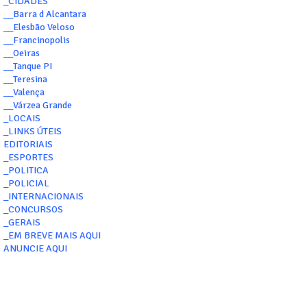
_CIDADES
__Barra d Alcantara
__Elesbão Veloso
__Francinopolis
__Oeiras
__Tanque PI
__Teresina
__Valença
__Várzea Grande
_LOCAIS
_LINKS ÚTEIS
EDITORIAIS
_ESPORTES
_POLITICA
_POLICIAL
_INTERNACIONAIS
_CONCURSOS
_GERAIS
_EM BREVE MAIS AQUI
ANUNCIE AQUI