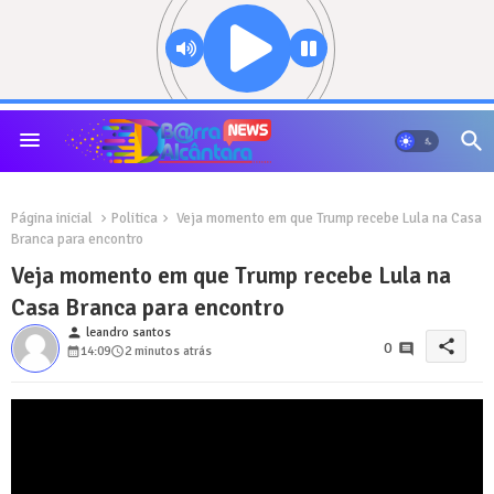
Página inicial
Politica
Veja momento em que Trump recebe Lula na Casa
Branca para encontro
Veja momento em que Trump recebe Lula na
Casa Branca para encontro
person
leandro santos
share
0
14:09
2 minutos atrás