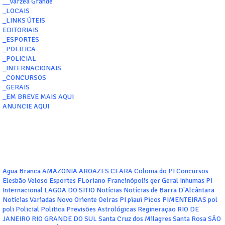
__Várzea Grande
_LOCAIS
_LINKS ÚTEIS
EDITORIAIS
_ESPORTES
_POLITICA
_POLICIAL
_INTERNACIONAIS
_CONCURSOS
_GERAIS
_EM BREVE MAIS AQUI
ANUNCIE AQUI
Agua Branca
AMAZONIA
AROAZES
CEARA
Colonia do PI
Concursos
Elesbão Veloso
Esportes
FLoriano
Francinópolis
ger
Geral
Inhumas PI
Internacional
LAGOA DO SITIO
Notícias
Notícias de Barra D'Alcântara
Notícias Variadas
Novo Oriente
Oeiras
PI
piaui
Picos
PIMENTEIRAS
pol
poli
Policial
Politica
Previsões Astrológicas
Regineraçao
RIO DE
JANEIRO
RIO GRANDE DO SUL
Santa Cruz dos Milagres
Santa Rosa
SÃO