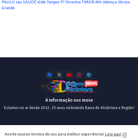
PAULO
sau
SAUDÊ
slide
Tanque PI
Teresina
TIMOR MA
Valença
Várzea
Grande
A informação nos move
Estamos no ar desde 2012, 13 anos noticiando Barra de Alcântara e Região!
Home
About
Contact us
Privacy Policy
Aceite nossos termos de uso para melhor experiência!
Leia aqui