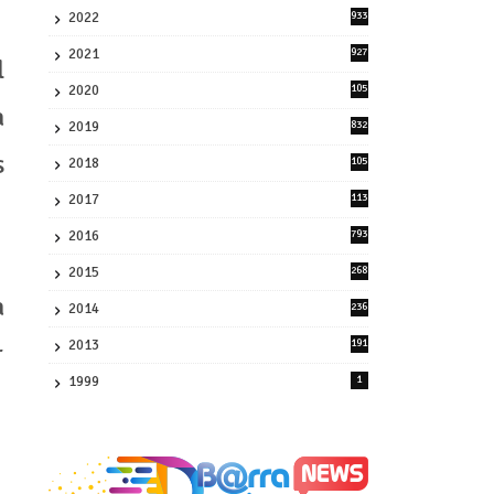
2022
933
2
2021
927
l
0
2020
105
58
a
2019
832
1
s
2018
105
21
2017
113
45
2016
793
8
2015
268
4
a
2014
236
4
2013
191
r
2
1999
1