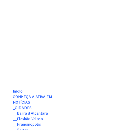
Início
CONHEÇA A ATIVA FM
NOTÍCIAS
_CIDADES
__Barra d Alcantara
__Elesbão Veloso
__Francinopolis
__Oeiras