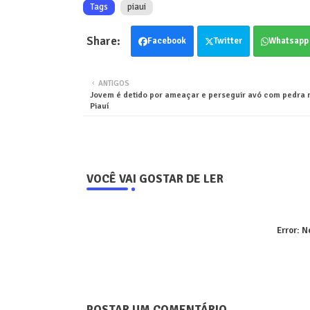
Tags
piaui
Facebook
Twitter
Whatsapp
ANTIGOS
Jovem é detido por ameaçar e perseguir avó com pedra 
Piauí
VOCÊ VAI GOSTAR DE LER
Error:
Ne
POSTAR UM COMENTÁRIO