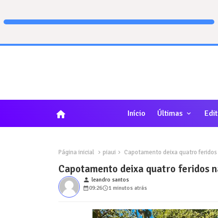
home
Início
Últimas
Edit
Página inicial
piaui
Capotamento deixa quatro feridos n
Capotamento deixa quatro feridos na
person
leandro santos
09:26
1 minutos atrás