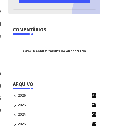
e
m
COMENTÁRIOS
e
Error:
Nenhum resultado encontrado
s
a
ARQUIVO
2026
526
s
9
2025
560
e
9
2024
419
3
2023
974
8