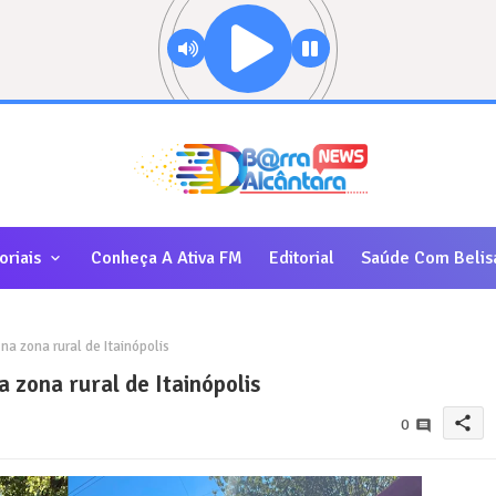
oriais
Conheça A Ativa FM
Editorial
Saúde Com Belis
a zona rural de Itainópolis
 zona rural de Itainópolis
share
0