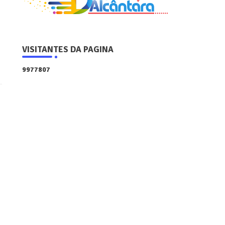
VISITANTES DA PAGINA
9
9
7
7
8
0
7