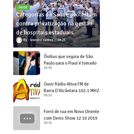
SAUDÊ
Categorias da Saúde protestam
contra privatização na gestão
de hospitais estaduais
leandro santos
08:21
Ônibus que seguia de São
Paulo para o Piauí é tomado
16:30
de assalto
Ouvir Rádio Ativa FM de
Barra D'Alcântara 102,1 MHZ
09:10
Forró de rua em Novo Oriente
com Denis Show 12 10 2019
20:34