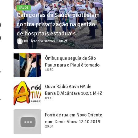
SAUDÊ
Categorias da Saúde protestam
)
contra privatização na gestão
de hospitais estaduais
o
leandro santos
08:21
Ônibus que seguia de São
Paulo para o Piauí é tomado
,
16:30
de assalto
Ouvir Rádio Ativa FM de
Barra D'Alcântara 102,1 MHZ
09:10
r
Forró de rua em Novo Oriente
com Denis Show 12 10 2019
20:34