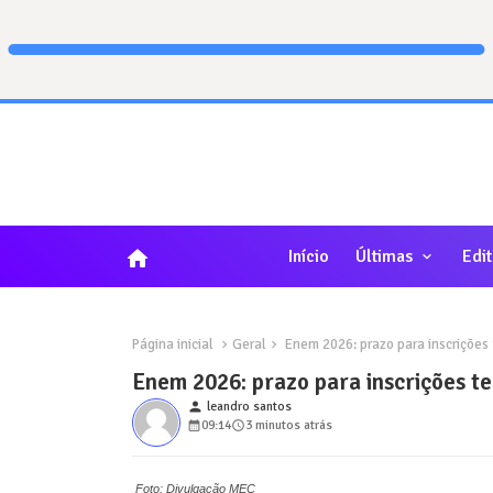
home
Início
Últimas
Edit
Página inicial
Geral
Enem 2026: prazo para inscrições 
Enem 2026: prazo para inscrições te
person
leandro santos
09:14
3 minutos atrás
Foto: Divulgação MEC