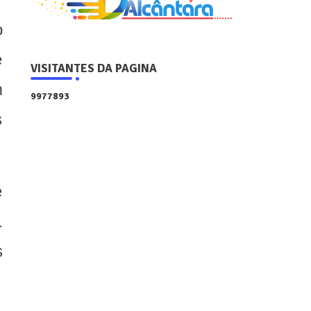
o
e
VISITANTES DA PAGINA
m
9
9
7
7
8
9
3
s
e
1
s