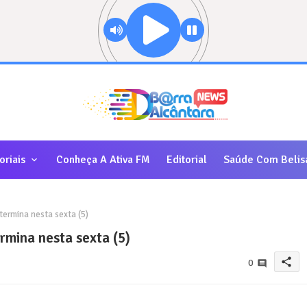
oriais
Conheça A Ativa FM
Editorial
Saúde Com Belis
termina nesta sexta (5)
rmina nesta sexta (5)
share
0