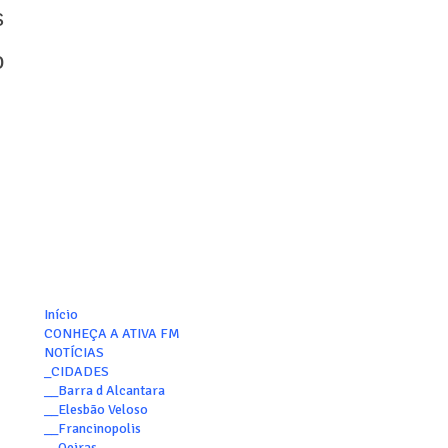
s
o
Início
CONHEÇA A ATIVA FM
NOTÍCIAS
_CIDADES
__Barra d Alcantara
__Elesbão Veloso
__Francinopolis
__Oeiras