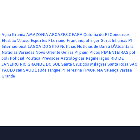
Agua Branca
AMAZONIA
AROAZES
CEARA
Colonia do PI
Concursos
Elesbão Veloso
Esportes
FLoriano
Francinópolis
ger
Geral
Inhumas PI
Internacional
LAGOA DO SITIO
Notícias
Notícias de Barra D'Alcântara
Notícias Variadas
Novo Oriente
Oeiras
PI
piaui
Picos
PIMENTEIRAS
pol
poli
Policial
Politica
Previsões Astrológicas
Regineraçao
RIO DE
JANEIRO
RIO GRANDE DO SUL
Santa Cruz dos Milagres
Santa Rosa
SÃO
PAULO
sau
SAUDÊ
slide
Tanque PI
Teresina
TIMOR MA
Valença
Várzea
Grande