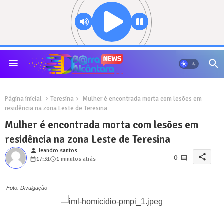
Página inicial
Teresina
Mulher é encontrada morta com lesões em
residência na zona Leste de Teresina
Mulher é encontrada morta com lesões em
residência na zona Leste de Teresina
person
leandro santos
share
0
17:31
1 minutos atrás
Foto: Divulgação