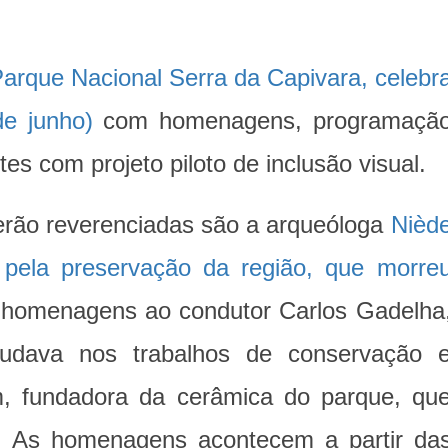
arque Nacional Serra da Capivara, celebr
de junho)
com homenagens, programaçã
tes com projeto piloto de inclusão visual.
erão reverenciadas são a arqueóloga
Nièd
l pela preservação da região, que morre
homenagens ao condutor Carlos Gadelha
judava nos trabalhos de conservação 
am, fundadora da cerâmica do parque, qu
l. As homenagens acontecem a partir da