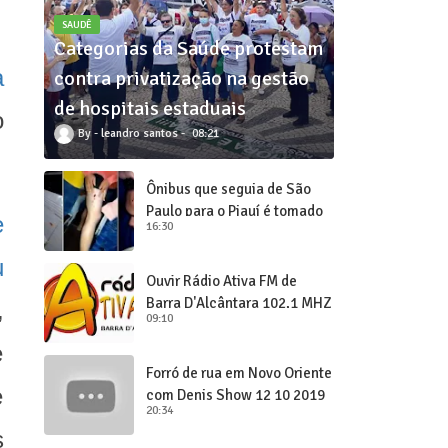
SAUDÊ
Categorias da Saúde protestam
a
contra privatização na gestão
de hospitais estaduais
o
leandro santos
08:21
Ônibus que seguia de São
Paulo para o Piauí é tomado
e
16:30
de assalto
u
Ouvir Rádio Ativa FM de
Barra D'Alcântara 102,1 MHZ
,
09:10
e
Forró de rua em Novo Oriente
e
com Denis Show 12 10 2019
20:34
s