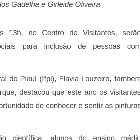
os Gadelha e Girleide Oliveira
às 13h, no Centro de Visitantes, serã
sociais para inclusão de pessoas co
al do Piauí (Ifpi), Flavia Louzeiro, també
que, destacou que este ano os visitante
ortunidade de conhecer e sentir as pintura
o científica, alunos do ensino médi