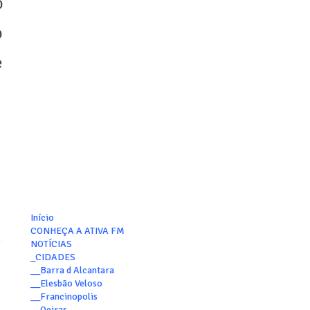
o
o
e
Início
CONHEÇA A ATIVA FM
NOTÍCIAS
_CIDADES
__Barra d Alcantara
__Elesbão Veloso
__Francinopolis
__Oeiras