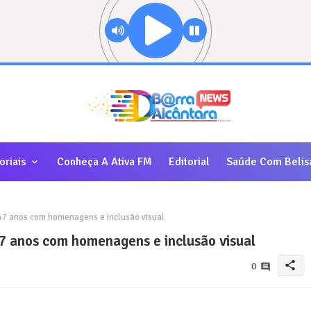
oriais
Conheça A Ativa FM
Editorial
Saúde Com Belis
47 anos com homenagens e inclusão visual
7 anos com homenagens e inclusão visual
share
0