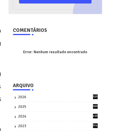
o
COMENTÁRIOS
m
Error:
Nenhum resultado encontrado
m
s
ARQUIVO
2026
525
s
5
2025
560
9
2024
419
3
2023
974
o
8