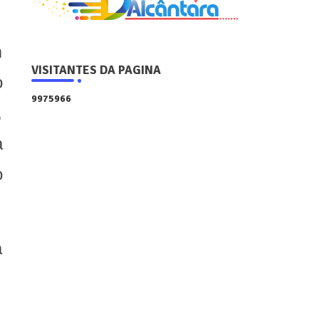
m
VISITANTES DA PAGINA
o
9
9
7
5
9
6
6
,
a
o
a