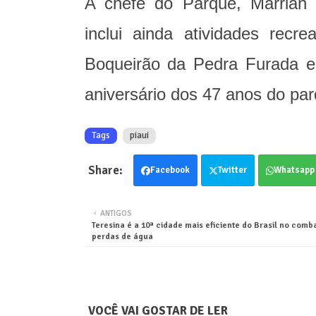
A chefe do Parque, Marrian
inclui ainda atividades recre
Boqueirão da Pedra Furada e
aniversário dos 47 anos do pa
Tags
piaui
Facebook
Twitter
Whatsapp
ANTIGOS
Teresina é a 10ª cidade mais eficiente do Brasil no comb
perdas de água
VOCÊ VAI GOSTAR DE LER