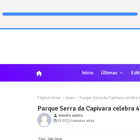
home
Início
Últimas
Edit
Página inicial
piaui
Parque Serra da Capivara celebra 
Parque Serra da Capivara celebra 4
person
leandro santos
13:37
2 minutos atrás
Foto: Yala Sena