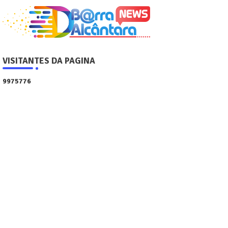
VISITANTES DA PAGINA
9
9
7
5
7
7
6