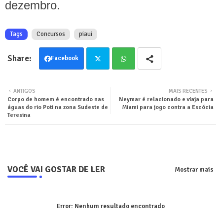
dezembro.
Tags
Concursos
piaui
Facebook
Twit
Wha
ANTIGOS
MAIS RECENTES
Corpo de homem é encontrado nas
Neymar é relacionado e viaja para
ter
tsa
águas do rio Poti na zona Sudeste de
Miami para jogo contra a Escócia
Teresina
pp
VOCÊ VAI GOSTAR DE LER
Mostrar mais
Error:
Nenhum resultado encontrado