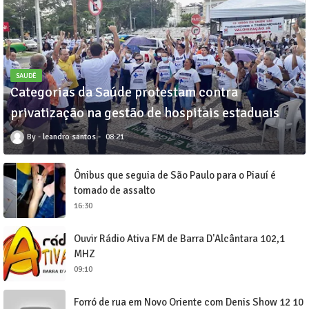
SAUDÊ
Categorias da Saúde protestam contra
privatização na gestão de hospitais estaduais
leandro santos
08:21
Ônibus que seguia de São Paulo para o Piauí é
tomado de assalto
16:30
Ouvir Rádio Ativa FM de Barra D'Alcântara 102,1
MHZ
09:10
Forró de rua em Novo Oriente com Denis Show 12 10