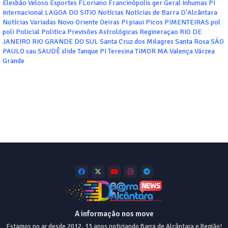
Elesbão Veloso
Esportes
FLoriano
Francinópolis
ger
Geral
Inhumas PI
Internacional
LAGOA DO SITIO
Notícias
Notícias de Barra D'Alcântara
Notícias Variadas
Novo Oriente
Oeiras
PI
piaui
Picos
PIMENTEIRAS
pol
poli
Policial
Politica
Previsões Astrológicas
Regineraçao
RIO DE
JANEIRO
RIO GRANDE DO SUL
Santa Cruz dos Milagres
Santa Rosa
SÃO
PAULO
sau
SAUDÊ
slide
Tanque PI
Teresina
TIMOR MA
Valença
Várzea
Grande
A informação nos move
Estamos no ar desde 2012, 13 anos noticiando Barra de Alcântara e Região!