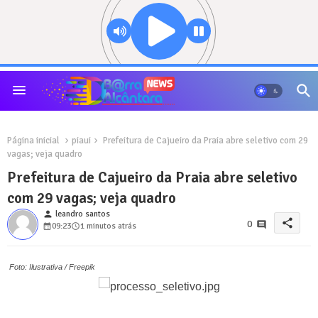
Página inicial
piaui
Prefeitura de Cajueiro da Praia abre seletivo com 29
vagas; veja quadro
Prefeitura de Cajueiro da Praia abre seletivo
com 29 vagas; veja quadro
person
leandro santos
share
0
09:23
1 minutos atrás
Foto: Ilustrativa / Freepik