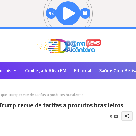
oriais
Conheça A Ativa FM
Editorial
Saúde Com Belis
ue Trump recue de tarifas a produtos brasileiros
rump recue de tarifas a produtos brasileiros
share
0