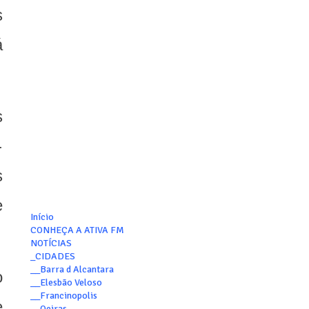
s
á
s
-
s
e
Início
CONHEÇA A ATIVA FM
NOTÍCIAS
_CIDADES
__Barra d Alcantara
o
__Elesbão Veloso
__Francinopolis
e
__Oeiras