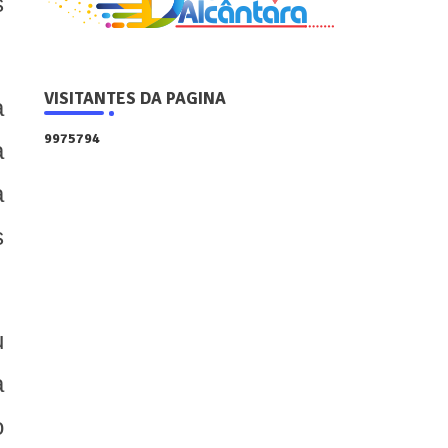
s
VISITANTES DA PAGINA
a
9
9
7
5
7
9
4
a
a
s
u
a
o