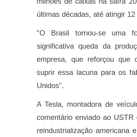
milhões de caixas na safra 
últimas décadas, até atingir 1
"O Brasil tornou-se uma fo
significativa queda da produ
empresa, que reforçou que o
suprir essa lacuna para os fa
Unidos".
A Tesla, montadora de veícul
comentário enviado ao USTR 
reindustrialização americana 