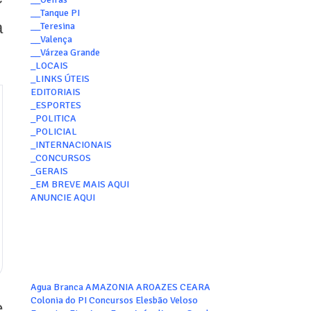
__Tanque PI
a
__Teresina
__Valença
__Várzea Grande
_LOCAIS
_LINKS ÚTEIS
EDITORIAIS
_ESPORTES
_POLITICA
_POLICIAL
_INTERNACIONAIS
_CONCURSOS
_GERAIS
_EM BREVE MAIS AQUI
ANUNCIE AQUI
Agua Branca
AMAZONIA
AROAZES
CEARA
Colonia do PI
Concursos
Elesbão Veloso
e