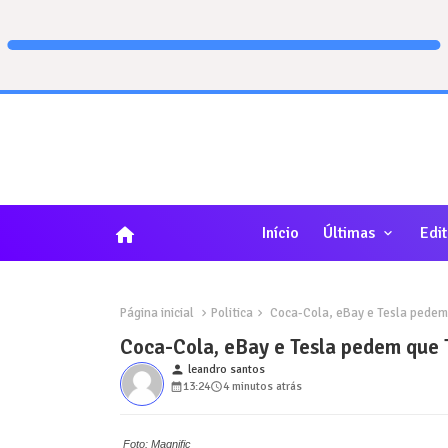
home
Início
Últimas
Edit
Página inicial
Politica
Coca-Cola, eBay e Tesla pedem q
Coca-Cola, eBay e Tesla pedem que T
person
leandro santos
13:24
4 minutos atrás
Foto: Magnific