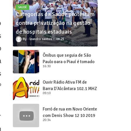
SAUDÊ
Categorias da Saúde protestam
o
contra privatização na gestão
de hospitais estaduais
s
leandro santos
08:21
o
Ônibus que seguia de São
a
Paulo para o Piauí é tomado
16:30
de assalto
s
Ouvir Rádio Ativa FM de
º
Barra D'Alcântara 102,1 MHZ
09:10
Forró de rua em Novo Oriente
r
com Denis Show 12 10 2019
20:34
m