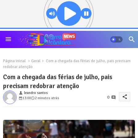
Página inicial
Geral
Com a chegada das férias de julho, pais precisam
redobrar atenção
Com a chegada das férias de julho, pais
precisam redobrar atenção
person
leandro santos
share
0
13:00
2 minutos atrás