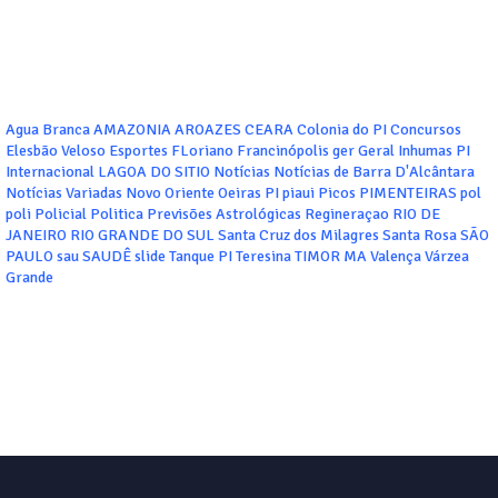
Agua Branca
AMAZONIA
AROAZES
CEARA
Colonia do PI
Concursos
Elesbão Veloso
Esportes
FLoriano
Francinópolis
ger
Geral
Inhumas PI
Internacional
LAGOA DO SITIO
Notícias
Notícias de Barra D'Alcântara
Notícias Variadas
Novo Oriente
Oeiras
PI
piaui
Picos
PIMENTEIRAS
pol
poli
Policial
Politica
Previsões Astrológicas
Regineraçao
RIO DE
JANEIRO
RIO GRANDE DO SUL
Santa Cruz dos Milagres
Santa Rosa
SÃO
PAULO
sau
SAUDÊ
slide
Tanque PI
Teresina
TIMOR MA
Valença
Várzea
Grande