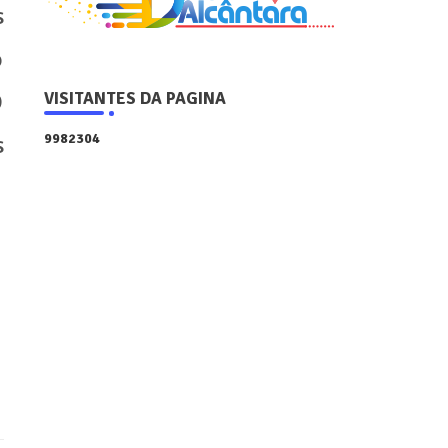
s
o
O
VISITANTES DA PAGINA
9
9
8
2
3
0
4
s