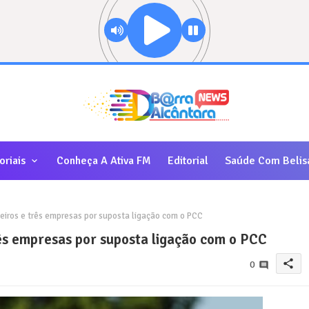
oriais
Conheça A Ativa FM
Editorial
Saúde Com Belis
eiros e três empresas por suposta ligação com o PCC
rês empresas por suposta ligação com o PCC
share
0