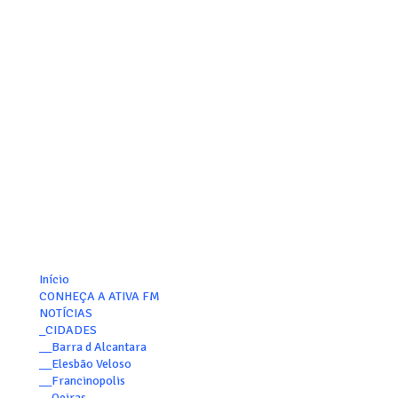
Início
CONHEÇA A ATIVA FM
NOTÍCIAS
_CIDADES
__Barra d Alcantara
__Elesbão Veloso
__Francinopolis
__Oeiras