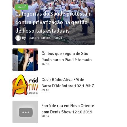
SAUDÊ
Categorias da Saúde protestam
contra privatização na gestão
de hospitais estaduais
leandro santos
08:21
Ônibus que seguia de São
Paulo para o Piauí é tomado
16:30
de assalto
Ouvir Rádio Ativa FM de
Barra D'Alcântara 102,1 MHZ
09:10
Forró de rua em Novo Oriente
com Denis Show 12 10 2019
20:34