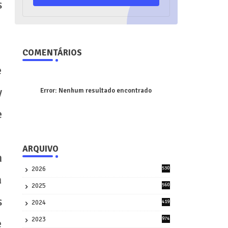
s
COMENTÁRIOS
e
y
Error:
Nenhum resultado encontrado
e
ARQUIVO
m
2026
530
a
2
2025
560
9
s
2024
419
3
2023
974
e
8