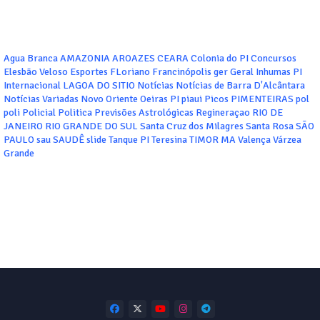
Agua Branca
AMAZONIA
AROAZES
CEARA
Colonia do PI
Concursos
Elesbão Veloso
Esportes
FLoriano
Francinópolis
ger
Geral
Inhumas PI
Internacional
LAGOA DO SITIO
Notícias
Notícias de Barra D'Alcântara
Notícias Variadas
Novo Oriente
Oeiras
PI
piaui
Picos
PIMENTEIRAS
pol
poli
Policial
Politica
Previsões Astrológicas
Regineraçao
RIO DE
JANEIRO
RIO GRANDE DO SUL
Santa Cruz dos Milagres
Santa Rosa
SÃO
PAULO
sau
SAUDÊ
slide
Tanque PI
Teresina
TIMOR MA
Valença
Várzea
Grande