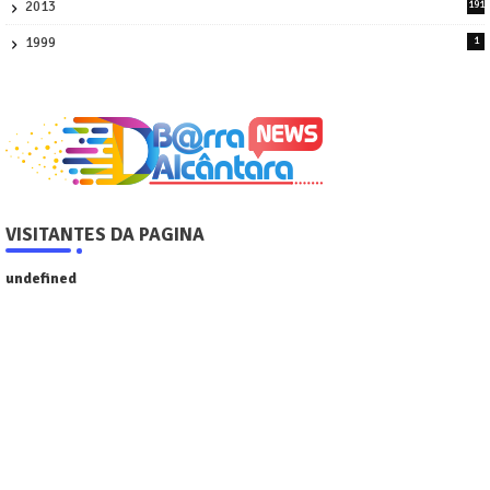
2013
191
2
1999
1
VISITANTES DA PAGINA
u
n
d
e
f
n
e
d