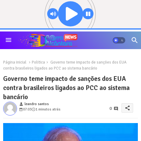
Página inicial
Politica
Governo teme impacto de sanções dos EUA
contra brasileiros ligados ao PCC ao sistema bancário
Governo teme impacto de sanções dos EUA
contra brasileiros ligados ao PCC ao sistema
bancário
person
leandro santos
share
0
07:03
1 minutos atrás