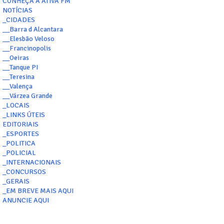
CONHEÇA A ATIVA FM
NOTÍCIAS
_CIDADES
__Barra d Alcantara
__Elesbão Veloso
__Francinopolis
__Oeiras
__Tanque PI
__Teresina
__Valença
__Várzea Grande
_LOCAIS
_LINKS ÚTEIS
EDITORIAIS
_ESPORTES
_POLITICA
_POLICIAL
_INTERNACIONAIS
_CONCURSOS
_GERAIS
_EM BREVE MAIS AQUI
ANUNCIE AQUI