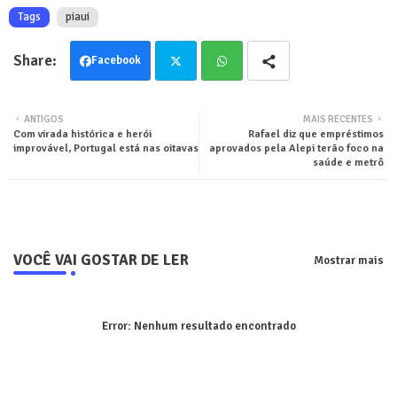
Tags
piaui
Facebook
Twit
Wha
ANTIGOS
MAIS RECENTES
Com virada histórica e herói
Rafael diz que empréstimos
ter
tsa
improvável, Portugal está nas oitavas
aprovados pela Alepi terão foco na
saúde e metrô
pp
VOCÊ VAI GOSTAR DE LER
Mostrar mais
Error:
Nenhum resultado encontrado