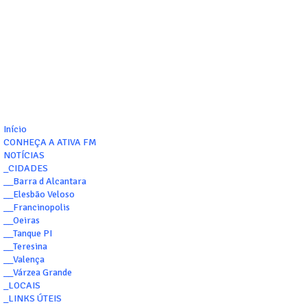
Início
CONHEÇA A ATIVA FM
NOTÍCIAS
_CIDADES
__Barra d Alcantara
__Elesbão Veloso
__Francinopolis
__Oeiras
__Tanque PI
__Teresina
__Valença
__Várzea Grande
_LOCAIS
_LINKS ÚTEIS