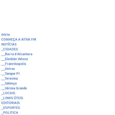
Início
CONHEÇA A ATIVA FM
NOTÍCIAS
_CIDADES
__Barra d Alcantara
__Elesbão Veloso
__Francinopolis
__Oeiras
__Tanque PI
__Teresina
__Valença
__Várzea Grande
_LOCAIS
_LINKS ÚTEIS
EDITORIAIS
_ESPORTES
_POLITICA