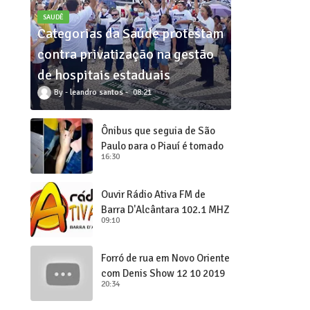
SAUDÊ
Categorias da Saúde protestam
contra privatização na gestão
de hospitais estaduais
leandro santos
08:21
Ônibus que seguia de São
Paulo para o Piauí é tomado
16:30
de assalto
Ouvir Rádio Ativa FM de
Barra D'Alcântara 102,1 MHZ
09:10
Forró de rua em Novo Oriente
com Denis Show 12 10 2019
20:34