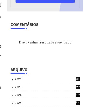
l
,
COMENTÁRIOS
Error:
Nenhum resultado encontrado
s
r
ARQUIVO
2026
525
5
a
2025
560
9
2024
419
3
2023
974
8