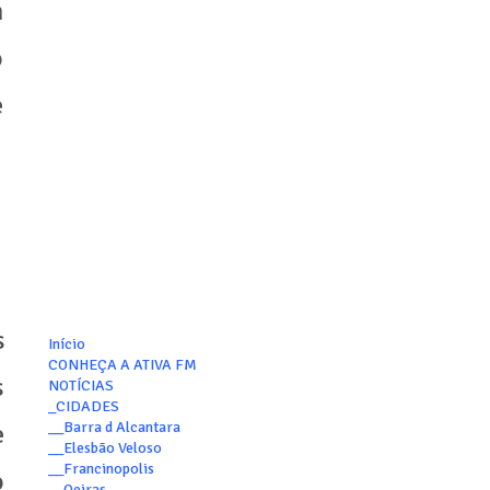
m
o
e
s
Início
CONHEÇA A ATIVA FM
s
NOTÍCIAS
_CIDADES
__Barra d Alcantara
e
__Elesbão Veloso
__Francinopolis
o
__Oeiras