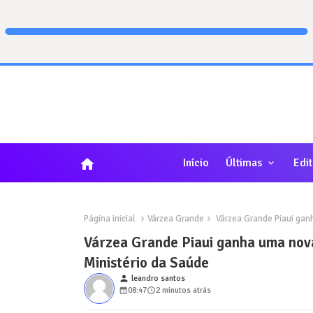
home
Início
Últimas
Edit
Página inicial
Várzea Grande
Várzea Grande Piaui ganh
Várzea Grande Piaui ganha uma nova
Ministério da Saúde
person
leandro santos
08:47
2 minutos atrás