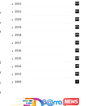
2022
933
2
,
2021
927
0
2020
105
,
58
2019
832
o
1
2018
105
21
2017
113
45
2016
793
8
2015
268
s
4
2014
236
4
o
2013
191
2
s
1999
1
e