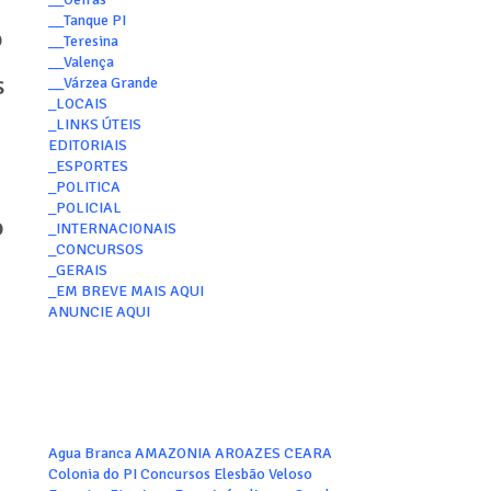
__Tanque PI
o
__Teresina
__Valença
s
__Várzea Grande
_LOCAIS
_LINKS ÚTEIS
EDITORIAIS
_ESPORTES
_POLITICA
_POLICIAL
o
_INTERNACIONAIS
_CONCURSOS
_GERAIS
_EM BREVE MAIS AQUI
ANUNCIE AQUI
Agua Branca
AMAZONIA
AROAZES
CEARA
Colonia do PI
Concursos
Elesbão Veloso