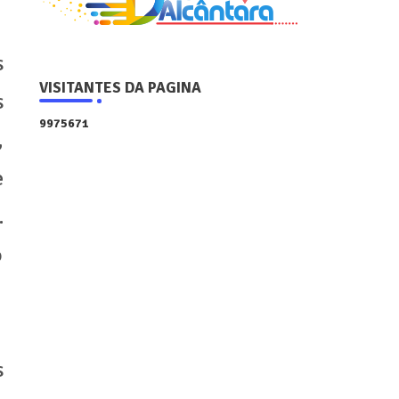
s
VISITANTES DA PAGINA
s
9
9
7
5
6
7
1
,
e
.
o
s