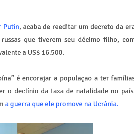
r Putin
, acaba de reeditar um decreto da er
s russas que tiverem seu décimo filho, co
valente a US$ 16.500.
na” é encorajar a população a ter família
r o declínio da taxa de natalidade no país
om
a guerra que ele promove na Ucrânia.