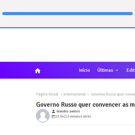
home
Início
Últimas
Edit
Página inicial
Internacional
Governo Russo quer conven
Governo Russo quer convencer as mã
person
leandro santos
13:34
2 minutos atrás