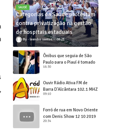
SAUDÊ
Categorias da Saúde protestam
contra privatização na gestão
a
de hospitais estaduais
m
leandro santos
08:21
Ônibus que seguia de São
Paulo para o Piauí é tomado
16:30
de assalto
s
Ouvir Rádio Ativa FM de
,
Barra D'Alcântara 102,1 MHZ
09:10
Forró de rua em Novo Oriente
com Denis Show 12 10 2019
20:34