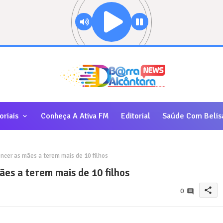
oriais
Conheça A Ativa FM
Editorial
Saúde Com Belis
cer as mães a terem mais de 10 filhos
es a terem mais de 10 filhos
share
0