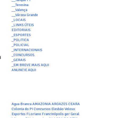
__Teresina
__Valença
__Várzea Grande
_LOCAIS
_LINKS ÚTEIS
EDITORIAIS
_ESPORTES
_POLITICA
_POLICIAL
_INTERNACIONAIS
_CONCURSOS
n
_GERAIS
_EM BREVE MAIS AQUI
ANUNCIE AQUI
Agua Branca
AMAZONIA
AROAZES
CEARA
Colonia do PI
Concursos
Elesbão Veloso
Esportes
FLoriano
Francinópolis
ger
Geral