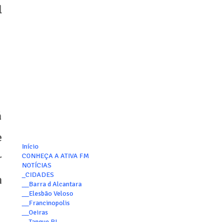
l
á
e
Início
r
CONHEÇA A ATIVA FM
NOTÍCIAS
_CIDADES
m
__Barra d Alcantara
__Elesbão Veloso
__Francinopolis
__Oeiras
__Tanque PI