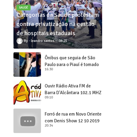
SAUDÊ
Categorias da Saúde protestam
contra privatização na gestão
de hospitais estaduais
leandro santos
08:21
Ônibus que seguia de São
Paulo para o Piauí é tomado
16:30
de assalto
Ouvir Rádio Ativa FM de
Barra D'Alcântara 102,1 MHZ
09:10
Forró de rua em Novo Oriente
com Denis Show 12 10 2019
20:34