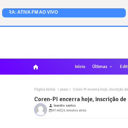
home
Início
Últimas
Edit
Página inicial
piaui
Coren-PI encerra hoje, inscrição de
Coren-PI encerra hoje, inscrição de 
person
leandro santos
07:40
1 minutos atrás