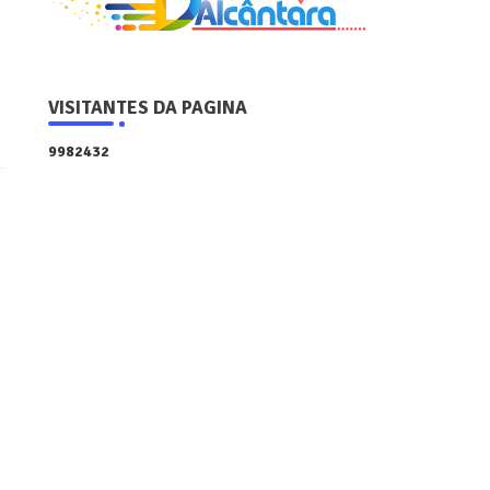
VISITANTES DA PAGINA
9
9
8
2
4
3
2