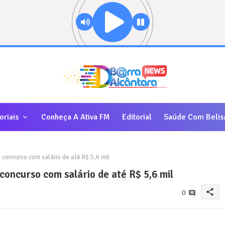
oriais
Conheça A Ativa FM
Editorial
Saúde Com Belis
 concurso com salário de até R$ 5,6 mil
concurso com salário de até R$ 5,6 mil
share
0