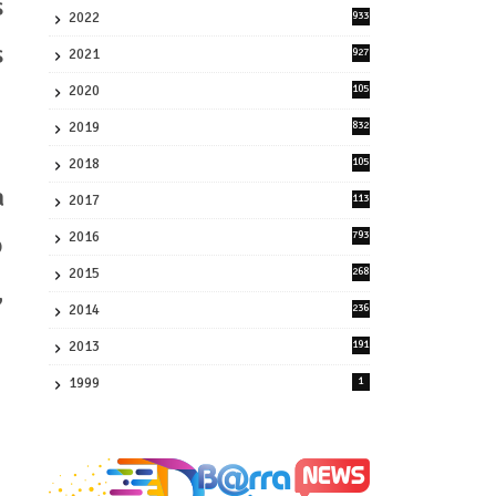
s
2022
933
2
s
2021
927
0
2020
105
58
2019
832
1
2018
105
21
a
2017
113
45
2016
793
o
8
2015
268
,
4
2014
236
4
2013
191
2
1999
1