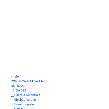
Início
CONHEÇA A ATIVA FM
NOTÍCIAS
_CIDADES
__Barra d Alcantara
__Elesbão Veloso
__Francinopolis
__Oeiras