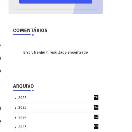
COMENTÁRIOS
e
Error:
Nenhum resultado encontrado
e
o
ARQUIVO
2026
530
2
0
2025
560
9
2024
419
e
3
2023
974
8