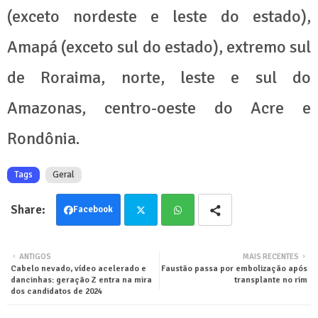
(exceto nordeste e leste do estado),
Amapá (exceto sul do estado), extremo sul
de Roraima, norte, leste e sul do
Amazonas, centro-oeste do Acre e
Rondônia.
Tags
Geral
Facebook
Twit
Wha
ANTIGOS
MAIS RECENTES
Cabelo nevado, vídeo acelerado e
Faustão passa por embolização após
ter
tsa
dancinhas: geração Z entra na mira
transplante no rim
dos candidatos de 2024
pp