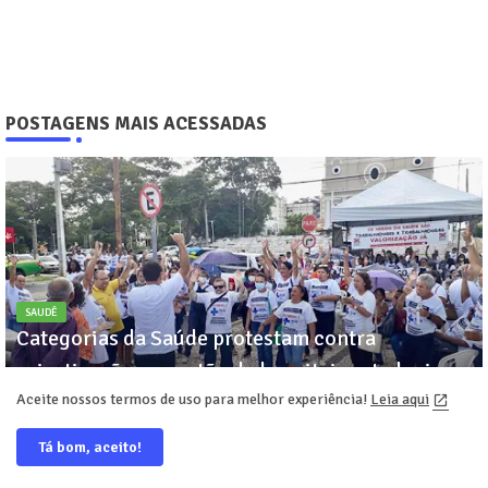
POSTAGENS MAIS ACESSADAS
SAUDÊ
Categorias da Saúde protestam contra
privatização na gestão de hospitais estaduais
Aceite nossos termos de uso para melhor experiência!
Leia aqui
leandro santos
08:21
Tá bom, aceito!
Ônibus que seguia de São Paulo para o Piauí é