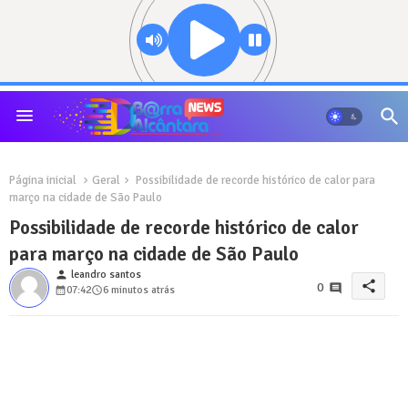
Página inicial
Geral
Possibilidade de recorde histórico de calor para
março na cidade de São Paulo
Possibilidade de recorde histórico de calor
para março na cidade de São Paulo
person
leandro santos
share
0
07:42
6 minutos atrás