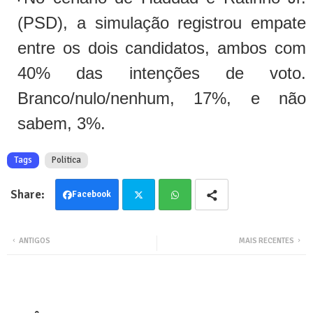
(PSD), a simulação registrou empate
entre os dois candidatos, ambos com
40% das intenções de voto.
Branco/nulo/nenhum, 17%, e não
sabem, 3%.
Tags
Politica
Facebook
Twit
Wha
ANTIGOS
MAIS RECENTES
ter
tsa
pp