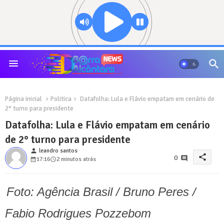
Página inicial
Politica
Datafolha: Lula e Flávio empatam em cenário de
2° turno para presidente
Datafolha: Lula e Flávio empatam em cenário
de 2° turno para presidente
person
leandro santos
share
0
17:16
2 minutos atrás
Foto: Agência Brasil / Bruno Peres /
Fabio Rodrigues Pozzebom