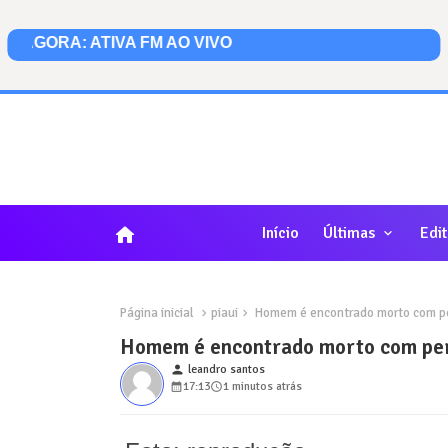
home
Início
Últimas
Edit
Página inicial
piaui
Homem é encontrado morto com perf
Homem é encontrado morto com perf
person
leandro santos
17:13
1 minutos atrás