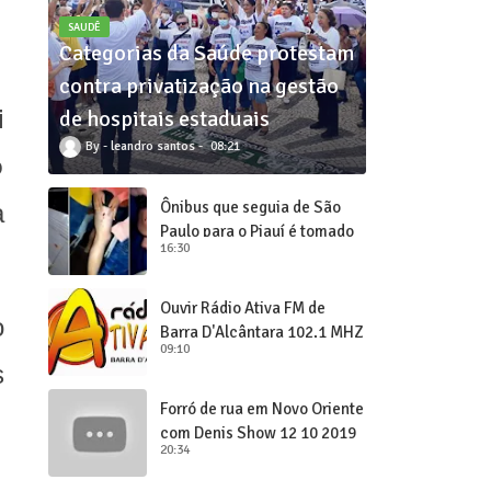
SAUDÊ
Categorias da Saúde protestam
contra privatização na gestão
i
de hospitais estaduais
leandro santos
08:21
o
Ônibus que seguia de São
a
Paulo para o Piauí é tomado
16:30
de assalto
Ouvir Rádio Ativa FM de
o
Barra D'Alcântara 102,1 MHZ
09:10
s
Forró de rua em Novo Oriente
e
com Denis Show 12 10 2019
20:34