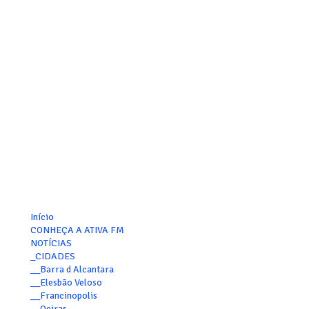
Início
CONHEÇA A ATIVA FM
NOTÍCIAS
_CIDADES
__Barra d Alcantara
__Elesbão Veloso
__Francinopolis
__Oeiras