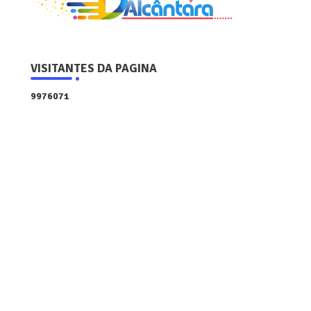
VISITANTES DA PAGINA
9
9
7
6
0
7
1