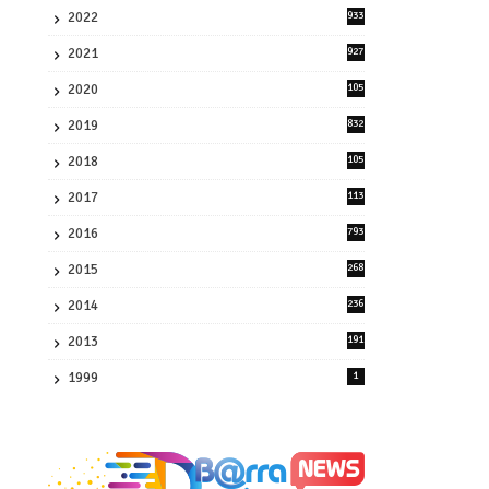
2022
933
2
2021
927
0
2020
105
58
2019
832
1
2018
105
21
2017
113
45
2016
793
8
2015
268
4
2014
236
4
2013
191
2
1999
1