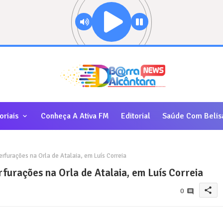
oriais
Conheça A Ativa FM
Editorial
Saúde Com Belis
urações na Orla de Atalaia, em Luís Correia
urações na Orla de Atalaia, em Luís Correia
share
0