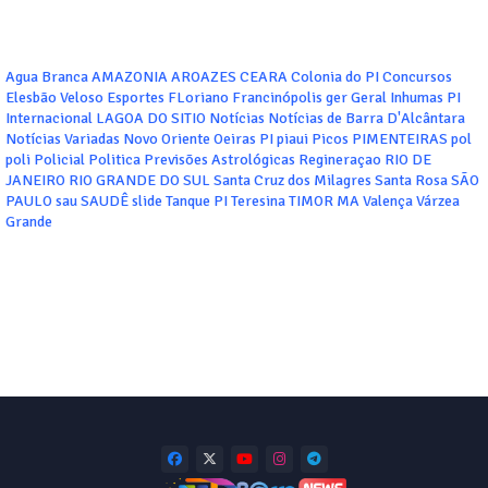
Agua Branca
AMAZONIA
AROAZES
CEARA
Colonia do PI
Concursos
Elesbão Veloso
Esportes
FLoriano
Francinópolis
ger
Geral
Inhumas PI
Internacional
LAGOA DO SITIO
Notícias
Notícias de Barra D'Alcântara
Notícias Variadas
Novo Oriente
Oeiras
PI
piaui
Picos
PIMENTEIRAS
pol
poli
Policial
Politica
Previsões Astrológicas
Regineraçao
RIO DE
JANEIRO
RIO GRANDE DO SUL
Santa Cruz dos Milagres
Santa Rosa
SÃO
PAULO
sau
SAUDÊ
slide
Tanque PI
Teresina
TIMOR MA
Valença
Várzea
Grande