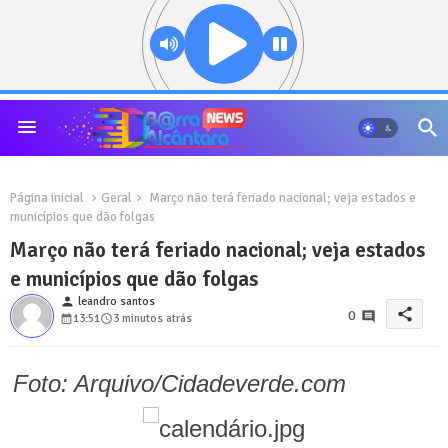
Página inicial
Geral
Março não terá feriado nacional; veja estados e
municípios que dão folgas
Março não terá feriado nacional; veja estados
e municípios que dão folgas
person
leandro santos
share
0
13:51
3 minutos atrás
Foto: Arquivo/Cidadeverde.com