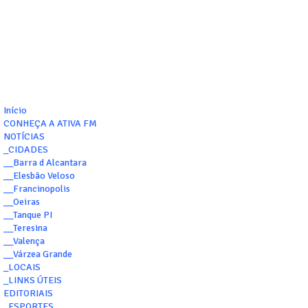
Início
CONHEÇA A ATIVA FM
NOTÍCIAS
_CIDADES
__Barra d Alcantara
__Elesbão Veloso
__Francinopolis
__Oeiras
__Tanque PI
__Teresina
__Valença
__Várzea Grande
_LOCAIS
_LINKS ÚTEIS
EDITORIAIS
_ESPORTES