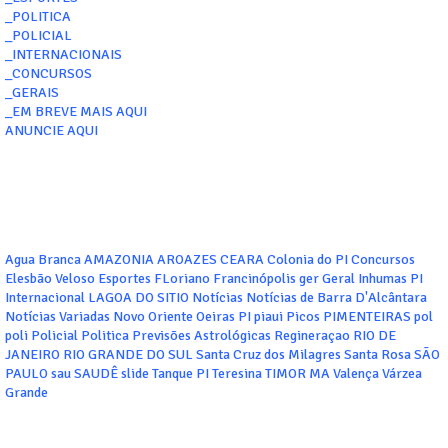
_POLITICA
_POLICIAL
_INTERNACIONAIS
_CONCURSOS
_GERAIS
_EM BREVE MAIS AQUI
ANUNCIE AQUI
Agua Branca
AMAZONIA
AROAZES
CEARA
Colonia do PI
Concursos
Elesbão Veloso
Esportes
FLoriano
Francinópolis
ger
Geral
Inhumas PI
Internacional
LAGOA DO SITIO
Notícias
Notícias de Barra D'Alcântara
Notícias Variadas
Novo Oriente
Oeiras
PI
piaui
Picos
PIMENTEIRAS
pol
poli
Policial
Politica
Previsões Astrológicas
Regineraçao
RIO DE
JANEIRO
RIO GRANDE DO SUL
Santa Cruz dos Milagres
Santa Rosa
SÃO
PAULO
sau
SAUDÊ
slide
Tanque PI
Teresina
TIMOR MA
Valença
Várzea
Grande