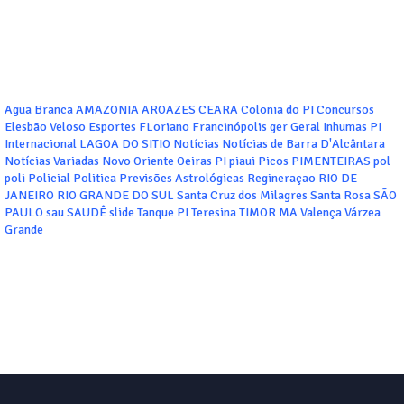
Agua Branca
AMAZONIA
AROAZES
CEARA
Colonia do PI
Concursos
Elesbão Veloso
Esportes
FLoriano
Francinópolis
ger
Geral
Inhumas PI
Internacional
LAGOA DO SITIO
Notícias
Notícias de Barra D'Alcântara
Notícias Variadas
Novo Oriente
Oeiras
PI
piaui
Picos
PIMENTEIRAS
pol
poli
Policial
Politica
Previsões Astrológicas
Regineraçao
RIO DE
JANEIRO
RIO GRANDE DO SUL
Santa Cruz dos Milagres
Santa Rosa
SÃO
PAULO
sau
SAUDÊ
slide
Tanque PI
Teresina
TIMOR MA
Valença
Várzea
Grande