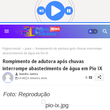
Página inicial
piaui
Rompimento de adutora após chuvas interrompe
abastecimento de água em Pio IX
Rompimento de adutora após chuvas
interrompe abastecimento de água em Pio IX
person
leandro santos
share
0
13:48
1 minutos atrás
Foto: Reprodução