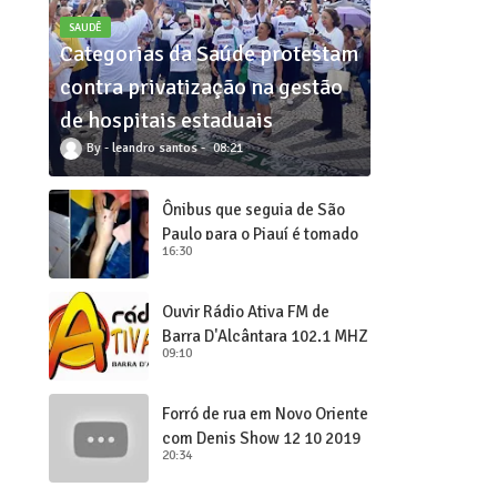
SAUDÊ
Categorias da Saúde protestam
contra privatização na gestão
de hospitais estaduais
leandro santos
08:21
Ônibus que seguia de São
Paulo para o Piauí é tomado
16:30
de assalto
Ouvir Rádio Ativa FM de
Barra D'Alcântara 102,1 MHZ
09:10
Forró de rua em Novo Oriente
com Denis Show 12 10 2019
20:34