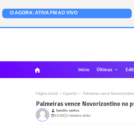
home
Início
Últimas
Edit
Página inicial
Esportes
Palmeiras vence Novorizontino 
Palmeiras vence Novorizontino no pr
person
leandro santos
13:10
1 minutos atrás