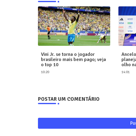
Vini Jr. se torna o jogador
Ancelo
brasileiro mais bem pago; veja
planej
o top 10
olho n
10:20
14:01
POSTAR UM COMENTÁRIO
Po