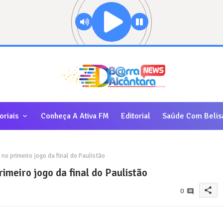
oriais
Conheça A Ativa FM
Editorial
Saúde Com Belis
no primeiro jogo da final do Paulistão
imeiro jogo da final do Paulistão
share
0