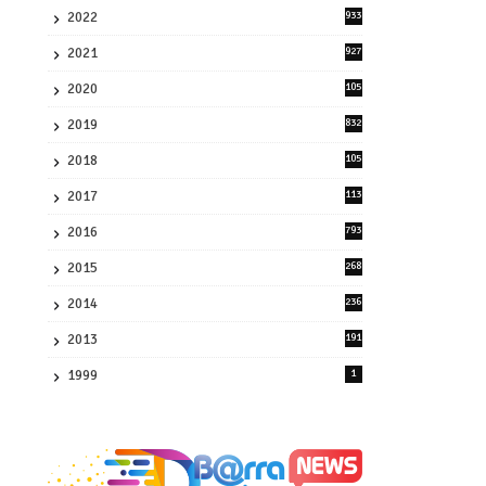
2022
933
2
2021
927
0
2020
105
58
2019
832
1
2018
105
21
2017
113
45
2016
793
8
2015
268
4
2014
236
4
2013
191
2
1999
1