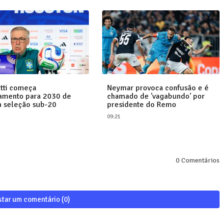
tti começa
Neymar provoca confusão e é
amento para 2030 de
chamado de 'vagabundo' por
a seleção sub-20
presidente do Remo
09:21
0 Comentários
star um comentário (0)