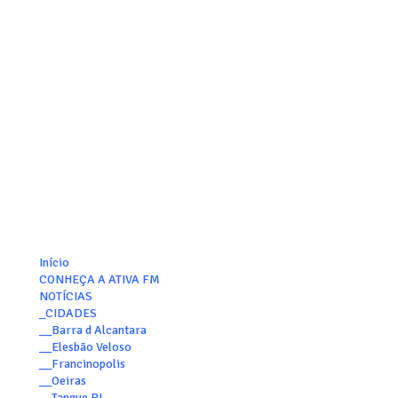
Início
CONHEÇA A ATIVA FM
NOTÍCIAS
_CIDADES
__Barra d Alcantara
__Elesbão Veloso
__Francinopolis
__Oeiras
__Tanque PI