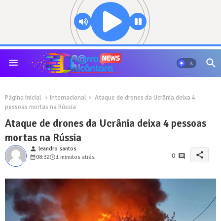
Página inicial
Internacional
Ataque de drones da Ucrânia deixa 4
pessoas mortas na Rússia
Ataque de drones da Ucrânia deixa 4 pessoas
mortas na Rússia
person
leandro santos
share
0
08:32
1 minutos atrás