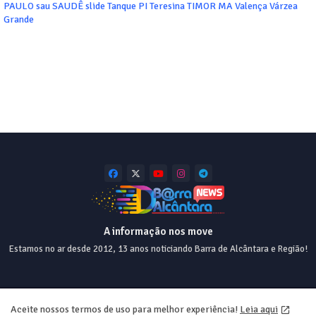
PAULO
sau
SAUDÊ
slide
Tanque PI
Teresina
TIMOR MA
Valença
Várzea
Grande
A informação nos move
Estamos no ar desde 2012, 13 anos noticiando Barra de Alcântara e Região!
Home
About
Contact us
Privacy Policy
Aceite nossos termos de uso para melhor experiência!
Leia aqui