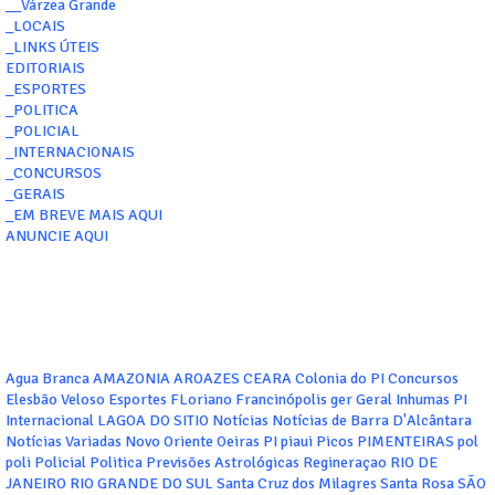
__Várzea Grande
_LOCAIS
_LINKS ÚTEIS
EDITORIAIS
_ESPORTES
_POLITICA
_POLICIAL
_INTERNACIONAIS
_CONCURSOS
_GERAIS
_EM BREVE MAIS AQUI
ANUNCIE AQUI
Agua Branca
AMAZONIA
AROAZES
CEARA
Colonia do PI
Concursos
Elesbão Veloso
Esportes
FLoriano
Francinópolis
ger
Geral
Inhumas PI
Internacional
LAGOA DO SITIO
Notícias
Notícias de Barra D'Alcântara
Notícias Variadas
Novo Oriente
Oeiras
PI
piaui
Picos
PIMENTEIRAS
pol
poli
Policial
Politica
Previsões Astrológicas
Regineraçao
RIO DE
JANEIRO
RIO GRANDE DO SUL
Santa Cruz dos Milagres
Santa Rosa
SÃO