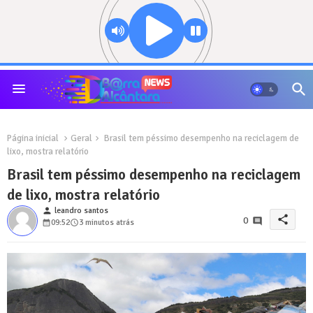
Página inicial
Geral
Brasil tem péssimo desempenho na reciclagem de
lixo, mostra relatório
Brasil tem péssimo desempenho na reciclagem
de lixo, mostra relatório
person
leandro santos
share
0
09:52
3 minutos atrás