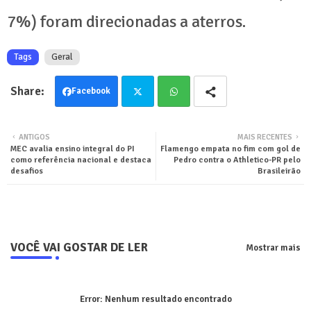
7%) foram direcionadas a aterros.
Tags
Geral
Facebook
Twit
Wha
ANTIGOS
MAIS RECENTES
MEC avalia ensino integral do PI
Flamengo empata no fim com gol de
ter
tsa
como referência nacional e destaca
Pedro contra o Athletico-PR pelo
desafios
Brasileirão
pp
VOCÊ VAI GOSTAR DE LER
Mostrar mais
Error:
Nenhum resultado encontrado