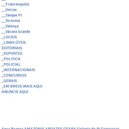
__Francinopolis
__Oeiras
__Tanque PI
__Teresina
__Valença
__Várzea Grande
_LOCAIS
_LINKS ÚTEIS
EDITORIAIS
_ESPORTES
_POLITICA
_POLICIAL
_INTERNACIONAIS
_CONCURSOS
_GERAIS
_EM BREVE MAIS AQUI
ANUNCIE AQUI
Agua Branca
AMAZONIA
AROAZES
CEARA
Colonia do PI
Concursos