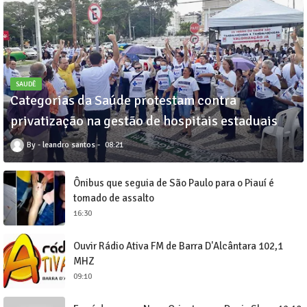
SAUDÊ
Categorias da Saúde protestam contra
privatização na gestão de hospitais estaduais
leandro santos
08:21
Ônibus que seguia de São Paulo para o Piauí é
tomado de assalto
16:30
Ouvir Rádio Ativa FM de Barra D'Alcântara 102,1
MHZ
09:10