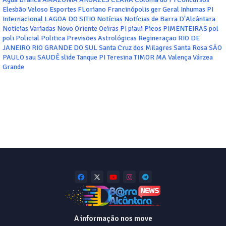
Elesbão Veloso
Esportes
FLoriano
Francinópolis
ger
Geral
Inhumas PI
Internacional
LAGOA DO SITIO
Notícias
Notícias de Barra D'Alcântara
Notícias Variadas
Novo Oriente
Oeiras
PI
piaui
Picos
PIMENTEIRAS
pol
poli
Policial
Politica
Previsões Astrológicas
Regineraçao
RIO DE
JANEIRO
RIO GRANDE DO SUL
Santa Cruz dos Milagres
Santa Rosa
SÃO
PAULO
sau
SAUDÊ
slide
Tanque PI
Teresina
TIMOR MA
Valença
Várzea
Grande
A informação nos move