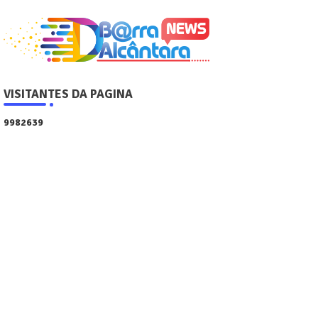
VISITANTES DA PAGINA
9
9
8
2
6
3
9