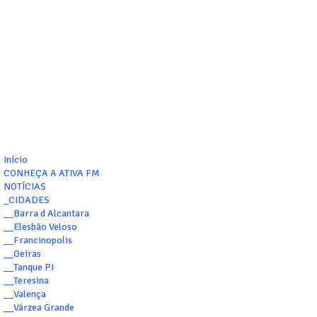
Início
CONHEÇA A ATIVA FM
NOTÍCIAS
_CIDADES
__Barra d Alcantara
__Elesbão Veloso
__Francinopolis
__Oeiras
__Tanque PI
__Teresina
__Valença
__Várzea Grande