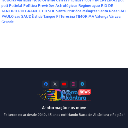
Notícias Variadas
Novo Oriente
Oeiras
PI
piaui
Picos
PIMENTEIRAS
pol
poli
Policial
Politica
Previsões Astrológicas
Regineraçao
RIO DE
JANEIRO
RIO GRANDE DO SUL
Santa Cruz dos Milagres
Santa Rosa
SÃO
PAULO
sau
SAUDÊ
slide
Tanque PI
Teresina
TIMOR MA
Valença
Várzea
Grande
A informação nos move
Estamos no ar desde 2012, 13 anos noticiando Barra de Alcântara e Região!