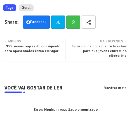
Tags
Geral
Facebook
Twit
Wha
ANTIGOS
MAIS RECENTES
INSS: novas regras do consignado
Jogos online podem abrir brechas
ter
tsa
para aposentados estão em vigor
para que jovens entrem no
cibercrime
pp
VOCÊ VAI GOSTAR DE LER
Mostrar mais
Error:
Nenhum resultado encontrado