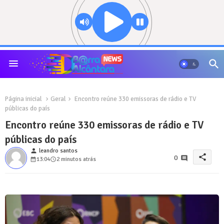
Página inicial
Geral
Encontro reúne 330 emissoras de rádio e TV
públicas do país
Encontro reúne 330 emissoras de rádio e TV
públicas do país
person
leandro santos
share
0
13:04
2 minutos atrás