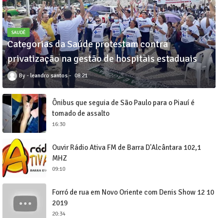
SAUDÊ
Categorias da Saúde protestam contra
privatização na gestão de hospitais estaduais
leandro santos
08:21
Ônibus que seguia de São Paulo para o Piauí é
tomado de assalto
16:30
Ouvir Rádio Ativa FM de Barra D'Alcântara 102,1
MHZ
09:10
Forró de rua em Novo Oriente com Denis Show 12 10
2019
20:34