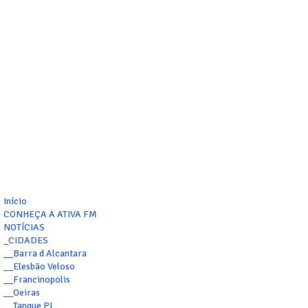
Início
CONHEÇA A ATIVA FM
NOTÍCIAS
_CIDADES
__Barra d Alcantara
__Elesbão Veloso
__Francinopolis
__Oeiras
__Tanque PI