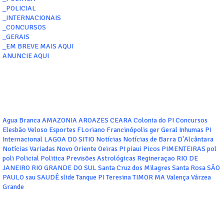
_POLICIAL
_INTERNACIONAIS
_CONCURSOS
_GERAIS
_EM BREVE MAIS AQUI
ANUNCIE AQUI
Agua Branca
AMAZONIA
AROAZES
CEARA
Colonia do PI
Concursos
Elesbão Veloso
Esportes
FLoriano
Francinópolis
ger
Geral
Inhumas PI
Internacional
LAGOA DO SITIO
Notícias
Notícias de Barra D'Alcântara
Notícias Variadas
Novo Oriente
Oeiras
PI
piaui
Picos
PIMENTEIRAS
pol
poli
Policial
Politica
Previsões Astrológicas
Regineraçao
RIO DE
JANEIRO
RIO GRANDE DO SUL
Santa Cruz dos Milagres
Santa Rosa
SÃO
PAULO
sau
SAUDÊ
slide
Tanque PI
Teresina
TIMOR MA
Valença
Várzea
Grande