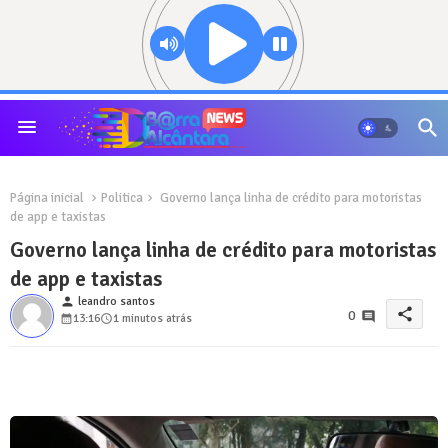
Página inicial
Politica
Governo lança linha de crédito para motoristas
de app e taxistas
Governo lança linha de crédito para motoristas
de app e taxistas
person
leandro santos
share
0
13:16
1 minutos atrás