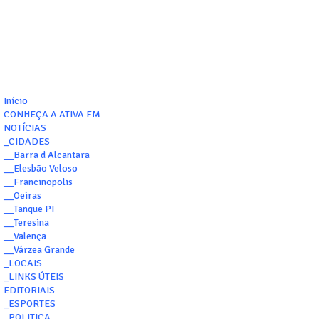
Início
CONHEÇA A ATIVA FM
NOTÍCIAS
_CIDADES
__Barra d Alcantara
__Elesbão Veloso
__Francinopolis
__Oeiras
__Tanque PI
__Teresina
__Valença
__Várzea Grande
_LOCAIS
_LINKS ÚTEIS
EDITORIAIS
_ESPORTES
_POLITICA