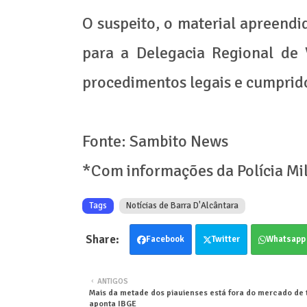
O suspeito, o material apreendi
para a Delegacia Regional de 
procedimentos legais e cumprido
Fonte: Sambito News
*Com informações da Polícia Mil
Tags
Notícias de Barra D'Alcântara
Facebook
Twitter
Whatsapp
ANTIGOS
Mais da metade dos piauienses está fora do mercado de 
aponta IBGE