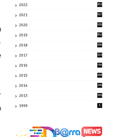
2022
933
2
2021
927
0
2020
105
u
58
2019
832
1
-
2018
105
21
e
2017
113
45
2016
793
8
2015
268
4
2014
236
4
r
2013
191
2
1999
1
à