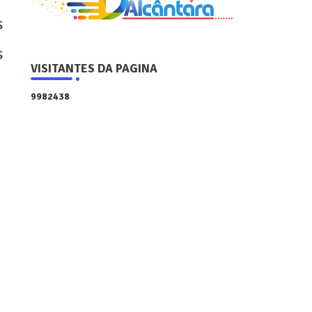
s
s
VISITANTES DA PAGINA
9
9
8
2
4
3
8