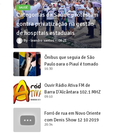
SAUDÊ
Categorias da Saúde protestam
contra privatização na gestão
de hospitais estaduais
leandro santos
08:21
Ônibus que seguia de São
Paulo para o Piauí é tomado
16:30
de assalto
Ouvir Rádio Ativa FM de
Barra D'Alcântara 102,1 MHZ
09:10
Forró de rua em Novo Oriente
com Denis Show 12 10 2019
20:34