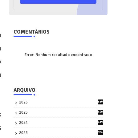
COMENTÁRIOS
a
a
Error:
Nenhum resultado encontrado
o
m
ARQUIVO
2026
530
2
s
2025
560
9
2024
419
s
3
2023
974
8