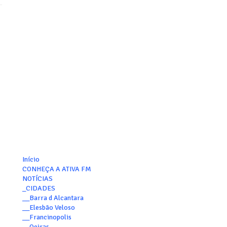
Início
CONHEÇA A ATIVA FM
NOTÍCIAS
_CIDADES
__Barra d Alcantara
__Elesbão Veloso
__Francinopolis
__Oeiras