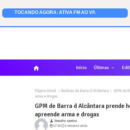
home
Início
Últimas
Edit
Página inicial
Notícias de Barra D'Alcântara
GPM de Ba
arma e drogas
GPM de Barra d Alcântara prende 
apreende arma e drogas
person
leandro santos
17:45
1 minutos atrás