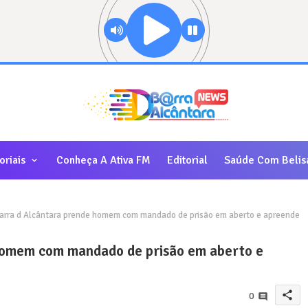
oriais
Conheça A Ativa FM
Editorial
Saúde Com Belis
rra d Alcântara prende homem com mandado de prisão em aberto e apreende
homem com mandado de prisão em aberto e
share
0