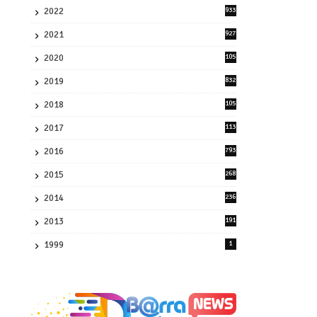
2022
933
2
2021
927
0
2020
105
58
2019
832
1
2018
105
21
2017
113
45
2016
793
8
2015
268
4
2014
236
4
2013
191
2
1999
1