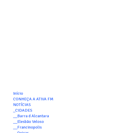
Início
CONHEÇA A ATIVA FM
NOTÍCIAS
_CIDADES
__Barra d Alcantara
__Elesbão Veloso
__Francinopolis
__Oeiras