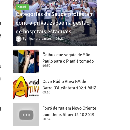
SAUDÊ
Categorias da Saúde protestam
o
contra privatização na gestão
de hospitais estaduais
e
leandro santos
08:21
Ônibus que seguia de São
Paulo para o Piauí é tomado
a
16:30
de assalto
a
Ouvir Rádio Ativa FM de
Barra D'Alcântara 102,1 MHZ
09:10
u
Forró de rua em Novo Oriente
com Denis Show 12 10 2019
20:34