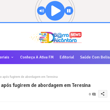
oriais
Conheça A Ativa FM
Editorial
Saúde Com Belis
o após fugirem de abordagem em Teresina
 após fugirem de abordagem em Teresina
share
0