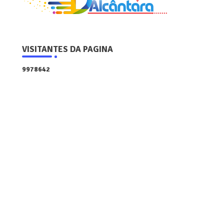
VISITANTES DA PAGINA
9
9
7
8
6
4
2