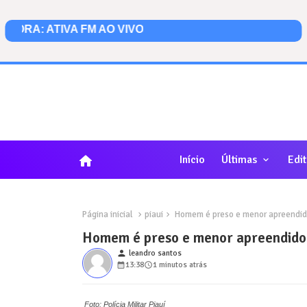
home
Início
Últimas
Edit
Página inicial
piaui
Homem é preso e menor apreendid
Homem é preso e menor apreendido
person
leandro santos
13:38
1 minutos atrás
Foto: Polícia Militar Piauí