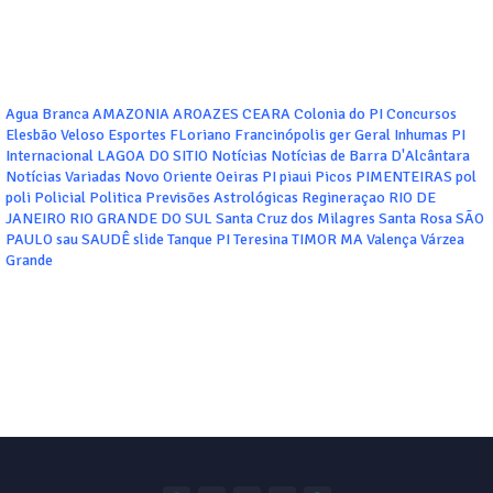
Agua Branca
AMAZONIA
AROAZES
CEARA
Colonia do PI
Concursos
Elesbão Veloso
Esportes
FLoriano
Francinópolis
ger
Geral
Inhumas PI
Internacional
LAGOA DO SITIO
Notícias
Notícias de Barra D'Alcântara
Notícias Variadas
Novo Oriente
Oeiras
PI
piaui
Picos
PIMENTEIRAS
pol
poli
Policial
Politica
Previsões Astrológicas
Regineraçao
RIO DE
JANEIRO
RIO GRANDE DO SUL
Santa Cruz dos Milagres
Santa Rosa
SÃO
PAULO
sau
SAUDÊ
slide
Tanque PI
Teresina
TIMOR MA
Valença
Várzea
Grande