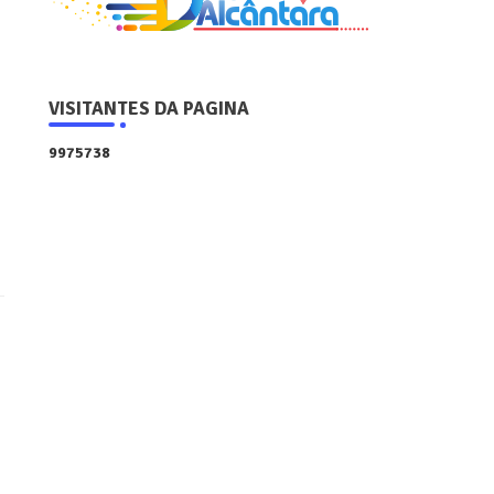
VISITANTES DA PAGINA
9
9
7
5
7
3
8