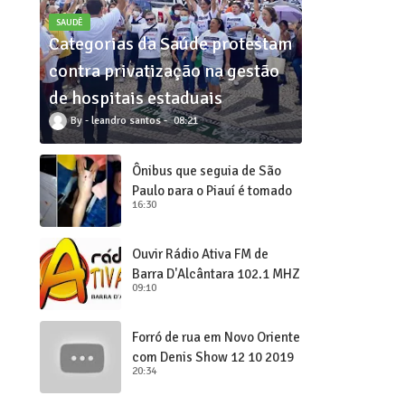
SAUDÊ
Categorias da Saúde protestam
contra privatização na gestão
de hospitais estaduais
leandro santos
08:21
Ônibus que seguia de São
Paulo para o Piauí é tomado
16:30
de assalto
Ouvir Rádio Ativa FM de
Barra D'Alcântara 102,1 MHZ
09:10
Forró de rua em Novo Oriente
com Denis Show 12 10 2019
20:34