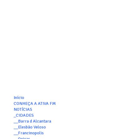
Início
CONHEÇA A ATIVA FM
NOTÍCIAS
_CIDADES
__Barra d Alcantara
__Elesbão Veloso
__Francinopolis
__Oeiras