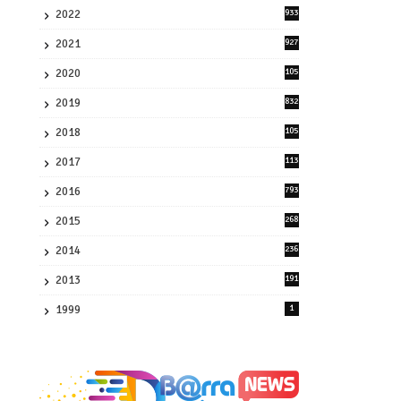
2022
933
2
2021
927
0
2020
105
58
2019
832
1
2018
105
21
2017
113
45
2016
793
8
2015
268
4
2014
236
4
2013
191
2
1999
1