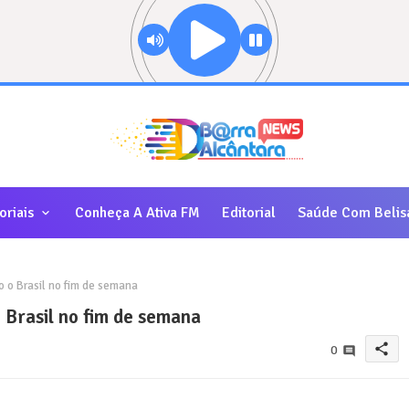
oriais
Conheça A Ativa FM
Editorial
Saúde Com Belis
 o Brasil no fim de semana
 Brasil no fim de semana
share
0