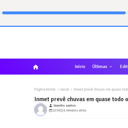
home
Início
Últimas
Edit
Página inicial
Geral
Inmet prevê chuvas em quase todo
Inmet prevê chuvas em quase todo o
person
leandro santos
12:56
1 minutos atrás