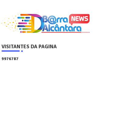
VISITANTES DA PAGINA
9
9
7
6
7
8
7