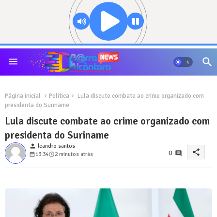
Página inicial
Politica
Lula discute combate ao crime organizado com
presidenta do Suriname
Lula discute combate ao crime organizado com
presidenta do Suriname
person
leandro santos
share
0
13:34
2 minutos atrás