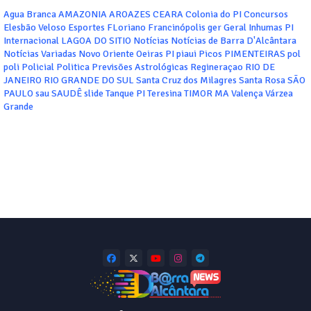
Agua Branca
AMAZONIA
AROAZES
CEARA
Colonia do PI
Concursos
Elesbão Veloso
Esportes
FLoriano
Francinópolis
ger
Geral
Inhumas PI
Internacional
LAGOA DO SITIO
Notícias
Notícias de Barra D'Alcântara
Notícias Variadas
Novo Oriente
Oeiras
PI
piaui
Picos
PIMENTEIRAS
pol
poli
Policial
Politica
Previsões Astrológicas
Regineraçao
RIO DE
JANEIRO
RIO GRANDE DO SUL
Santa Cruz dos Milagres
Santa Rosa
SÃO
PAULO
sau
SAUDÊ
slide
Tanque PI
Teresina
TIMOR MA
Valença
Várzea
Grande