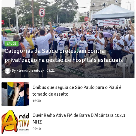
SAUDÊ
Categorias da Saúde protestam contra
privatização na gestão de hospitais estaduais
leandro santos
08:21
Ônibus que seguia de São Paulo para o Piauí é
tomado de assalto
16:30
Ouvir Rádio Ativa FM de Barra D'Alcântara 102,1
MHZ
09:10