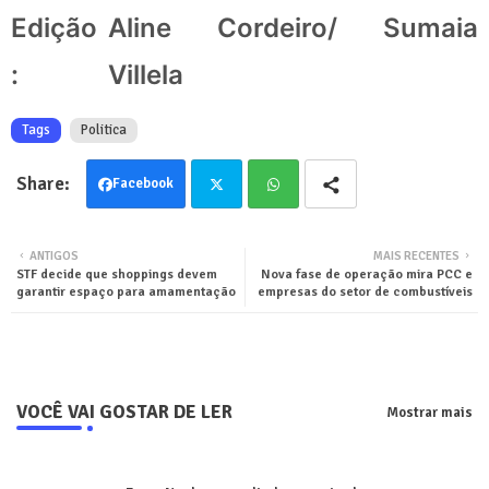
Edição
Aline Cordeiro/ Sumaia
:
Villela
Tags
Politica
Facebook
Twit
Wha
ANTIGOS
MAIS RECENTES
STF decide que shoppings devem
Nova fase de operação mira PCC e
ter
tsa
garantir espaço para amamentação
empresas do setor de combustíveis
pp
VOCÊ VAI GOSTAR DE LER
Mostrar mais