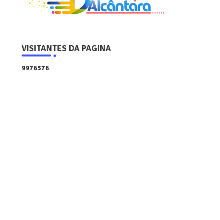
VISITANTES DA PAGINA
9
9
7
6
5
7
6