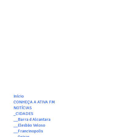
Início
CONHEÇA A ATIVA FM
NOTÍCIAS
_CIDADES
__Barra d Alcantara
__Elesbão Veloso
__Francinopolis
__Oeiras