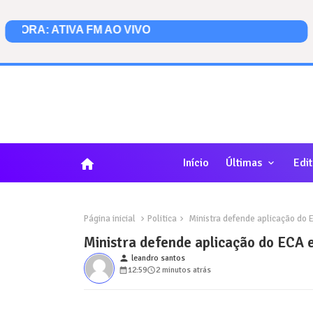
home
Início
Últimas
Edit
Página inicial
Politica
Ministra defende aplicação do E
Ministra defende aplicação do ECA 
person
leandro santos
12:59
2 minutos atrás