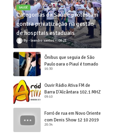
SAUDÊ
Categorias da Saúde protestam
contra privatização na gestão
de hospitais estaduais
leandro santos
08:21
Ônibus que seguia de São
Paulo para o Piauí é tomado
16:30
de assalto
Ouvir Rádio Ativa FM de
Barra D'Alcântara 102,1 MHZ
09:10
Forró de rua em Novo Oriente
com Denis Show 12 10 2019
20:34