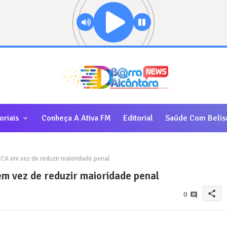
oriais
Conheça A Ativa FM
Editorial
Saúde Com Belis
CA em vez de reduzir maioridade penal
em vez de reduzir maioridade penal
share
0