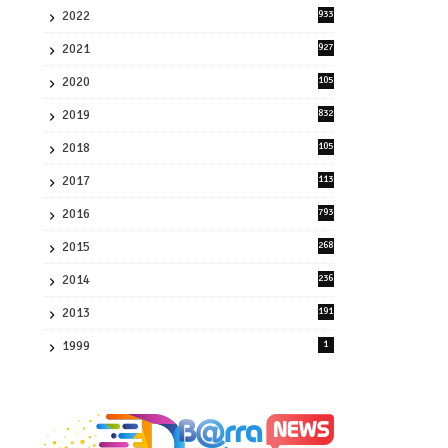
2022
933
2
2021
927
0
2020
105
58
2019
832
1
2018
105
21
2017
113
45
2016
793
8
2015
268
4
2014
236
4
2013
191
2
1999
1