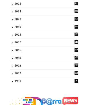
2022
933
2
2021
927
0
2020
105
58
2019
832
1
2018
105
21
2017
113
45
2016
793
8
2015
268
4
2014
236
4
2013
191
2
1999
1