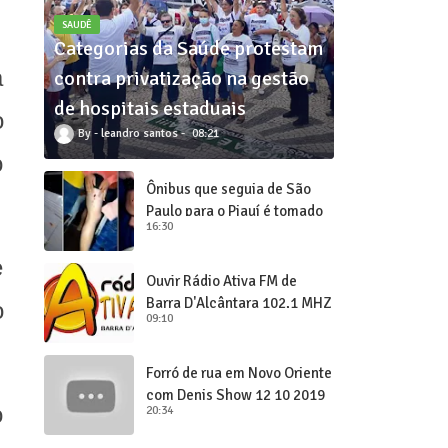
SAUDÊ
Categorias da Saúde protestam
a
contra privatização na gestão
de hospitais estaduais
o
leandro santos
08:21
o
Ônibus que seguia de São
Paulo para o Piauí é tomado
16:30
de assalto
e
Ouvir Rádio Ativa FM de
Barra D'Alcântara 102,1 MHZ
o
09:10
Forró de rua em Novo Oriente
com Denis Show 12 10 2019
o
20:34