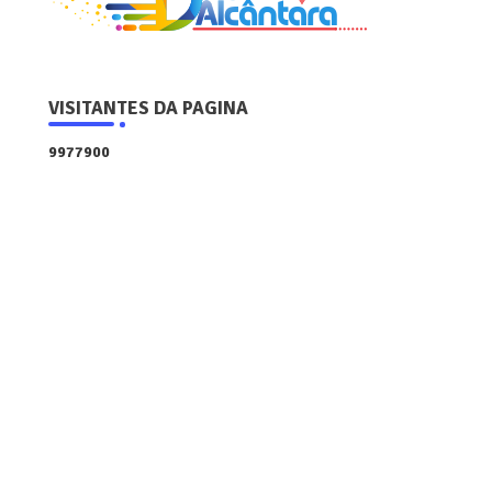
VISITANTES DA PAGINA
9
9
7
7
9
0
0