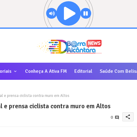
oriais
Conheça A Ativa FM
Editorial
Saúde Com Belis
l e prensa ciclista contra muro em Altos
 e prensa ciclista contra muro em Altos
share
0