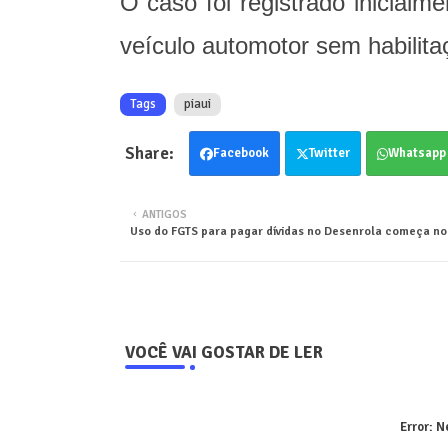
O caso foi registrado inicial
veículo automotor sem habilita
Tags
piaui
Facebook
Twitter
Whatsapp
ANTIGOS
Uso do FGTS para pagar dívidas no Desenrola começa no 
VOCÊ VAI GOSTAR DE LER
Error:
Ne