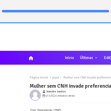
home
Início
Últimas
Edit
Página inicial
piaui
Mulher sem CNH invade preferencia
Mulher sem CNH invade preferencial
person
leandro santos
17:13
1 minutos atrás
Foto: Reprodução / PMPI