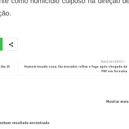
mente como homicídio culposo na direção d
ção.
MAIS RECENTES
dia 25
Homem invade casa, faz morador refém e foge após chegada da
PRF em Teresina
Mostrar mais
nhum resultado encontrado