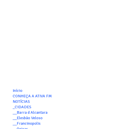
Início
CONHEÇA A ATIVA FM
NOTÍCIAS
_CIDADES
__Barra d Alcantara
__Elesbão Veloso
__Francinopolis
__Oeiras