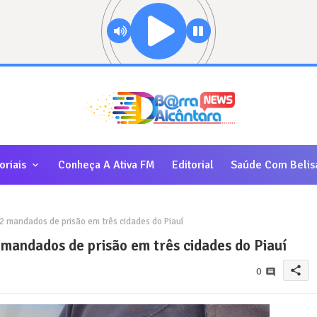
oriais
Conheça A Ativa FM
Editorial
Saúde Com Belis
 mandados de prisão em três cidades do Piauí
mandados de prisão em três cidades do Piauí
share
0