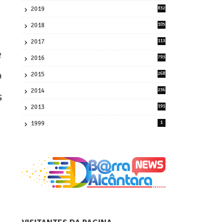
2019
832
1
2018
105
21
2017
113
45
e
2016
793
8
o
2015
268
4
2014
236
s
4
2013
191
2
1999
1