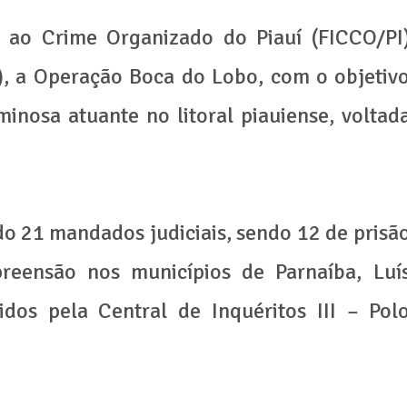
 ao Crime Organizado do Piauí (FICCO/PI
9), a Operação Boca do Lobo, com o objetiv
minosa atuante no litoral piauiense, voltad
do 21 mandados judiciais, sendo 12 de prisã
reensão nos municípios de Parnaíba, Luí
didos pela Central de Inquéritos III – Pol