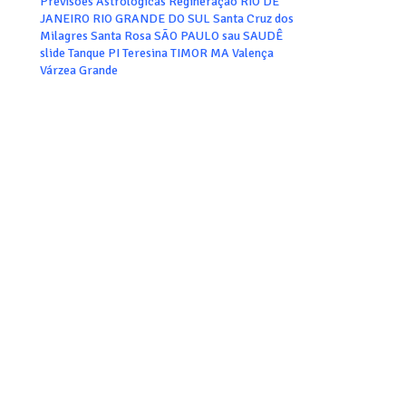
Previsões Astrológicas
Regineraçao
RIO DE
JANEIRO
RIO GRANDE DO SUL
Santa Cruz dos
Milagres
Santa Rosa
SÃO PAULO
sau
SAUDÊ
slide
Tanque PI
Teresina
TIMOR MA
Valença
Várzea Grande