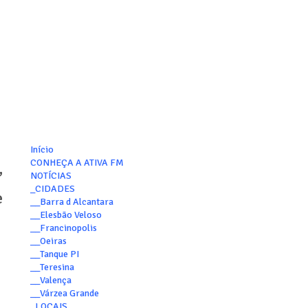
Início
CONHEÇA A ATIVA FM
,
NOTÍCIAS
_CIDADES
e
__Barra d Alcantara
__Elesbão Veloso
__Francinopolis
__Oeiras
__Tanque PI
__Teresina
__Valença
__Várzea Grande
_LOCAIS