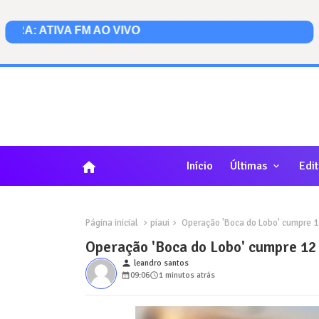
home
Início
Últimas
Edit
Página inicial
piaui
Operação 'Boca do Lobo' cumpre 12
Operação 'Boca do Lobo' cumpre 12 
person
leandro santos
09:06
1 minutos atrás