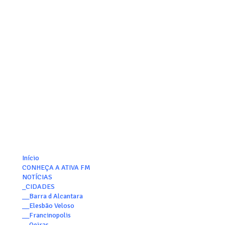
Início
CONHEÇA A ATIVA FM
NOTÍCIAS
_CIDADES
__Barra d Alcantara
__Elesbão Veloso
__Francinopolis
__Oeiras