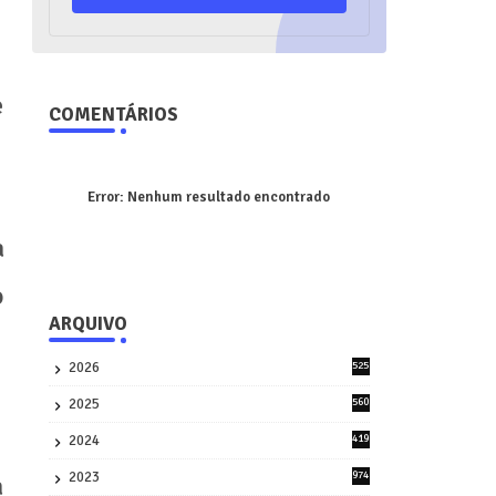
e
COMENTÁRIOS
Error:
Nenhum resultado encontrado
a
o
ARQUIVO
2026
525
5
2025
560
9
2024
419
3
2023
974
a
8