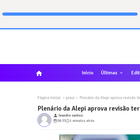
home
Início
Últimas
Edit
Página inicial
piaui
Plenário da Alepi aprova revisão te
Plenário da Alepi aprova revisão ter
person
leandro santos
08:33
1 minutos atrás