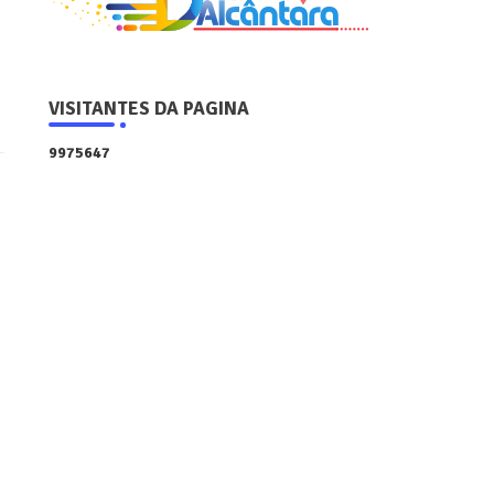
VISITANTES DA PAGINA
9
9
7
5
6
4
7