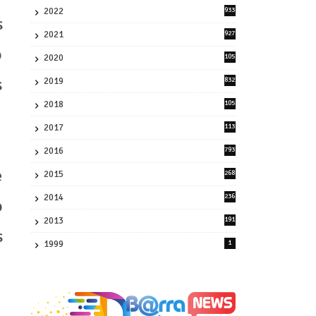
2022
933
s
2
2021
927
0
o
2020
105
58
s
2019
832
1
2018
105
21
2017
113
45
2016
793
8
e
2015
268
4
2014
236
o
4
2013
191
2
s
1999
1