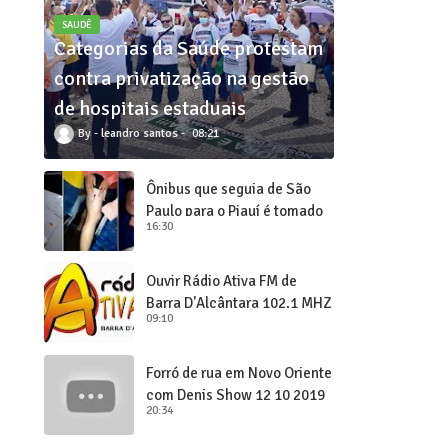
SAUDÊ
Categorias da Saúde protestam
contra privatização na gestão
de hospitais estaduais
leandro santos
08:21
Ônibus que seguia de São
Paulo para o Piauí é tomado
16:30
de assalto
Ouvir Rádio Ativa FM de
Barra D'Alcântara 102,1 MHZ
09:10
Forró de rua em Novo Oriente
com Denis Show 12 10 2019
20:34