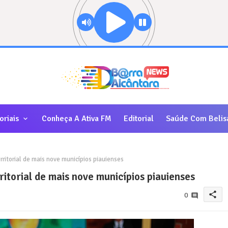
oriais
Conheça A Ativa FM
Editorial
Saúde Com Belis
rritorial de mais nove municípios piauienses
ritorial de mais nove municípios piauienses
share
0