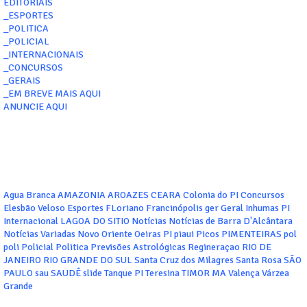
EDITORIAIS
_ESPORTES
_POLITICA
_POLICIAL
_INTERNACIONAIS
_CONCURSOS
_GERAIS
_EM BREVE MAIS AQUI
ANUNCIE AQUI
Agua Branca
AMAZONIA
AROAZES
CEARA
Colonia do PI
Concursos
Elesbão Veloso
Esportes
FLoriano
Francinópolis
ger
Geral
Inhumas PI
Internacional
LAGOA DO SITIO
Notícias
Notícias de Barra D'Alcântara
Notícias Variadas
Novo Oriente
Oeiras
PI
piaui
Picos
PIMENTEIRAS
pol
poli
Policial
Politica
Previsões Astrológicas
Regineraçao
RIO DE
JANEIRO
RIO GRANDE DO SUL
Santa Cruz dos Milagres
Santa Rosa
SÃO
PAULO
sau
SAUDÊ
slide
Tanque PI
Teresina
TIMOR MA
Valença
Várzea
Grande