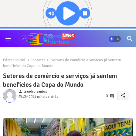
Página inicial
Esportes
Setores de comércio e serviços já sentem
benefícios da Copa do Mundo
Setores de comércio e serviços já sentem
benefícios da Copa do Mundo
person
leandro santos
share
0
13:40
1 minutos atrás