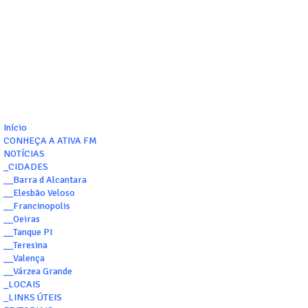
Início
CONHEÇA A ATIVA FM
NOTÍCIAS
_CIDADES
__Barra d Alcantara
__Elesbão Veloso
__Francinopolis
__Oeiras
__Tanque PI
__Teresina
__Valença
__Várzea Grande
_LOCAIS
_LINKS ÚTEIS