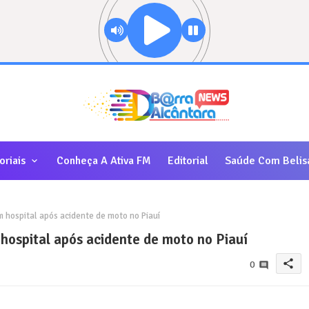
oriais
Conheça A Ativa FM
Editorial
Saúde Com Belis
m hospital após acidente de moto no Piauí
 hospital após acidente de moto no Piauí
share
0