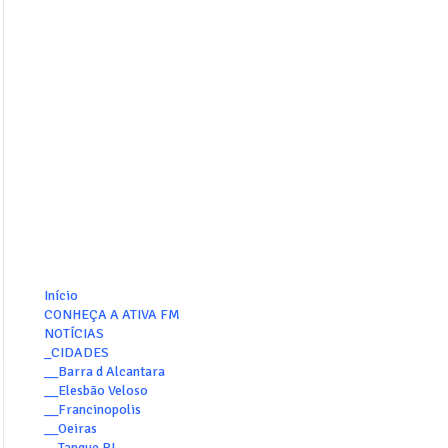
Início
CONHEÇA A ATIVA FM
NOTÍCIAS
_CIDADES
__Barra d Alcantara
__Elesbão Veloso
__Francinopolis
__Oeiras
__Tanque PI