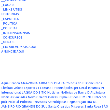
__Várzea Grande
_LOCAIS
_LINKS ÚTEIS
EDITORIAIS
_ESPORTES
_POLITICA
_POLICIAL
_INTERNACIONAIS
_CONCURSOS
_GERAIS
_EM BREVE MAIS AQUI
ANUNCIE AQUI
Agua Branca
AMAZONIA
AROAZES
CEARA
Colonia do PI
Concursos
Elesbão Veloso
Esportes
FLoriano
Francinópolis
ger
Geral
Inhumas PI
Internacional
LAGOA DO SITIO
Notícias
Notícias de Barra D'Alcântara
Notícias Variadas
Novo Oriente
Oeiras
PI
piaui
Picos
PIMENTEIRAS
pol
poli
Policial
Politica
Previsões Astrológicas
Regineraçao
RIO DE
JANEIRO
RIO GRANDE DO SUL
Santa Cruz dos Milagres
Santa Rosa
SÃO