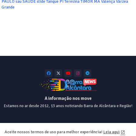
PAULO
sau
SAUDÊ
slide
Tanque PI
Teresina
TIMOR MA
Valença
Várzea
Grande
A informação nos move
Estamos no ar desde 2012, 13 anos noticiando Barra de Alcântara e Região!
Home
About
Contact us
Privacy Policy
Aceite nossos termos de uso para melhor experiência!
Leia aqui