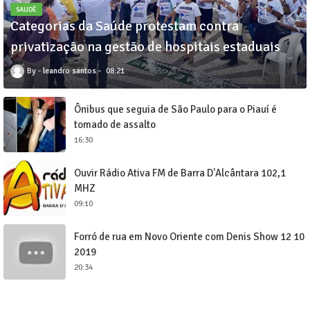
SAUDÊ
Categorias da Saúde protestam contra
privatização na gestão de hospitais estaduais
leandro santos
08:21
Ônibus que seguia de São Paulo para o Piauí é
tomado de assalto
16:30
Ouvir Rádio Ativa FM de Barra D'Alcântara 102,1
MHZ
09:10
Forró de rua em Novo Oriente com Denis Show 12 10
2019
20:34