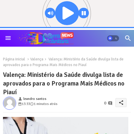
Página inicial
Valença
Valença: Ministério da Saúde divulga lista de
aprovados para o Programa Mais Médicos no Piauí
Valença: Ministério da Saúde divulga lista de
aprovados para o Programa Mais Médicos no
Piauí
person
leandro santos
share
0
13:33
1 minutos atrás